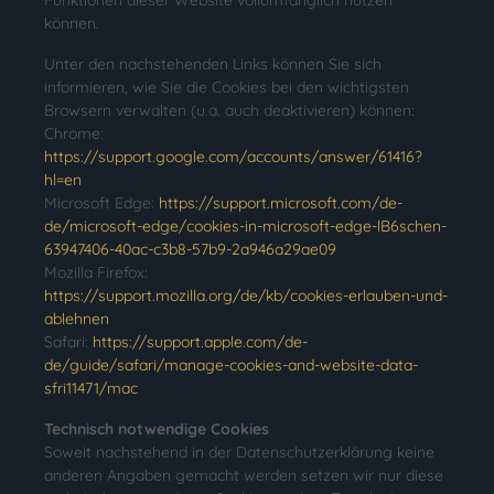
Funktionen dieser Website vollumfänglich nutzen
können.
Unter den nachstehenden Links können Sie sich
informieren, wie Sie die Cookies bei den wichtigsten
Browsern verwalten (u.a. auch deaktivieren) können:
Chrome:
https://support.google.com/accounts/answer/61416?
hl=en
Microsoft Edge:
https://support.microsoft.com/de-
de/microsoft-edge/cookies-in-microsoft-edge-lB6schen-
63947406-40ac-c3b8-57b9-2a946a29ae09
Mozilla Firefox:
https://support.mozilla.org/de/kb/cookies-erlauben-und-
ablehnen
Safari:
https://support.apple.com/de-
de/guide/safari/manage-cookies-and-website-data-
sfri11471/mac
Technisch notwendige Cookies
Soweit nachstehend in der Datenschutzerklärung keine
anderen Angaben gemacht werden setzen wir nur diese