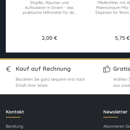
Stopfer, Räumer und
Pfeifenfilter mit A
Auflockerer in Einem - das
Meerschaum-Mix 
praktische Hilfsmittel für den
Elephant für 9mm P
Pfeifenraucher. Handlich und
Stück Superflow fü
günstig.
Zug.
2,00 €
5,75 €
Kauf auf Rechnung
Grati
Bezahlen Sie ganz bequem erst nach
Wählen S
Erhalt Ihrer Ware
aus unse
Kontakt
Newsletter
Beratung
Abonnieren Si