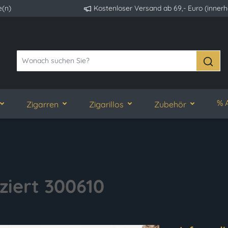
e(n)
Kostenloser Versand ab 69,- Euro (inner
% 
Zigarren
Zigarillos
Zubehör
iziert 300610