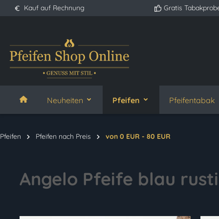
Kauf auf Rechnung
Gratis Tabakprob
springen
Zur Hauptnavigation springen
Neuheiten
Pfeifen
Pfeifentabak
Pfeifen
Pfeifen nach Preis
von 0 EUR - 80 EUR
Angelo Pfeife blau rust