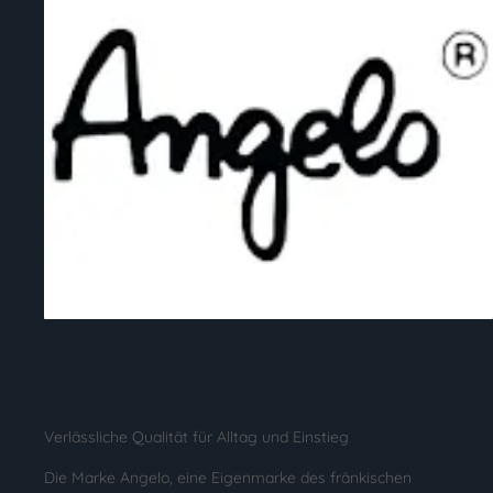
Verlässliche Qualität für Alltag und Einstieg
Die Marke Angelo, eine Eigenmarke des fränkischen