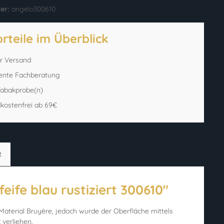
er:
angelo300610
orteile im Überblick
er Versand
ente Fachberatung
 Tabakprobe(n)
kostenfrei ab 69€
t
ife blau rustiziert 300610"
Material Bruyère, jedoch wurde der Oberfläche mittels
 verliehen.