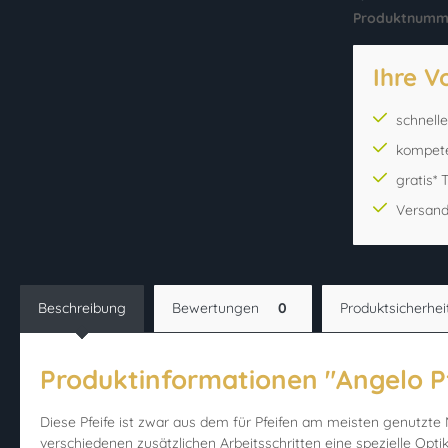
Produktnumm
Ihre V
schnell
kompet
gratis*
Versand
Beschreibung
Bewertungen
0
Produktsicherhei
Produktinformationen "Angelo Pfe
Diese Pfeife ist zwar aus dem für Pfeifen am meisten genutzte 
verschiedenen zusätzlichen Arbeitsschritten eine spezielle Optik