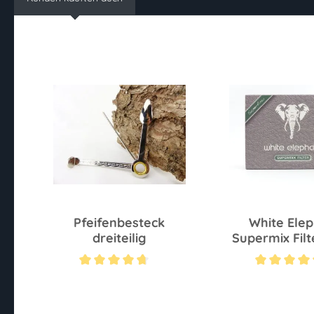
Pfeifenbesteck
White Ele
dreiteilig
Supermix Fil
S 40 S
Durchschnittliche Bewertung von 4.7 von 5 Sternen
Durchschnittliche 