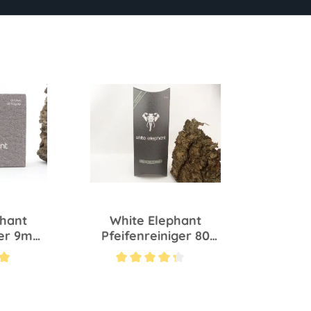
phant
White Elephant
ter 9mm
Pfeifenreiniger 80
t
Stück
Bewertung von 5 von 5 Sternen
Durchschnittliche Bewertung von 4.2 von 5 Stern