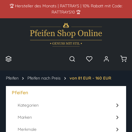
🏆 Hersteller des Monats | RATTRAYS | 10% Rabatt mit Code:
alt springen
RATTRAYS10 🏆
Pfeifen
Pfeifen nach Preis
von 81 EUR - 160 EUR
Pfeifen
Kategorien
Marken
Merkmale