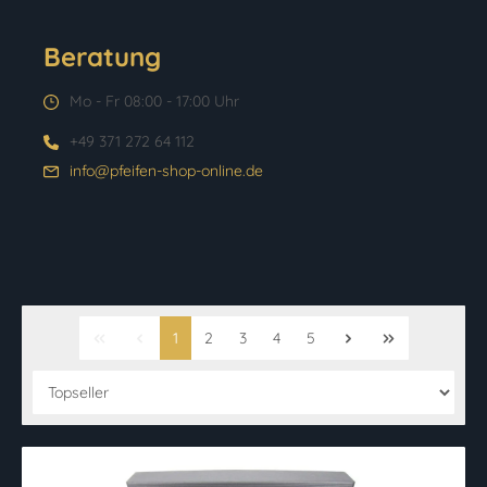
Beratung
Mo - Fr 08:00 - 17:00 Uhr
+49 371 272 64 112
info@pfeifen-shop-online.de
1
2
3
4
5