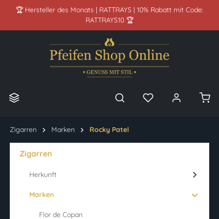
🏆 Hersteller des Monats | RATTRAYS | 10% Rabatt mit Code:
alt springen
RATTRAYS10 🏆
Zigarren
Marken
Rocky Patel
Zigarren
Herkunft
Marken
Flor de Copan