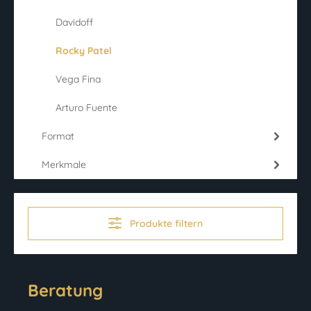
Davidoff
Rocky Patel
Vega Fina
Arturo Fuente
Format
Merkmale
Produkte filtern
Beratung