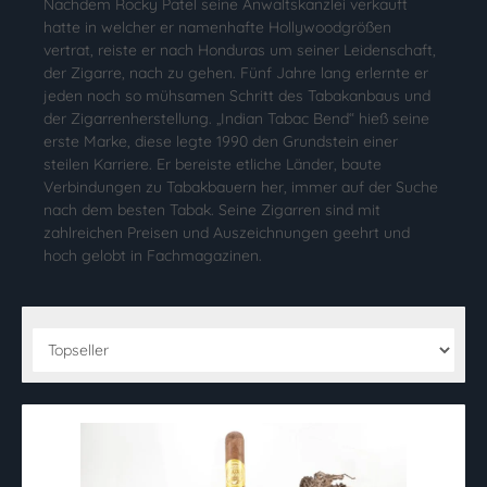
Nachdem Rocky Patel seine Anwaltskanzlei verkauft
hatte in welcher er namenhafte Hollywoodgrößen
vertrat, reiste er nach Honduras um seiner Leidenschaft,
der Zigarre, nach zu gehen. Fünf Jahre lang erlernte er
jeden noch so mühsamen Schritt des Tabakanbaus und
der Zigarrenherstellung. „Indian Tabac Bend“ hieß seine
erste Marke, diese legte 1990 den Grundstein einer
steilen Karriere. Er bereiste etliche Länder, baute
Verbindungen zu Tabakbauern her, immer auf der Suche
nach dem besten Tabak. Seine Zigarren sind mit
zahlreichen Preisen und Auszeichnungen geehrt und
hoch gelobt in Fachmagazinen.