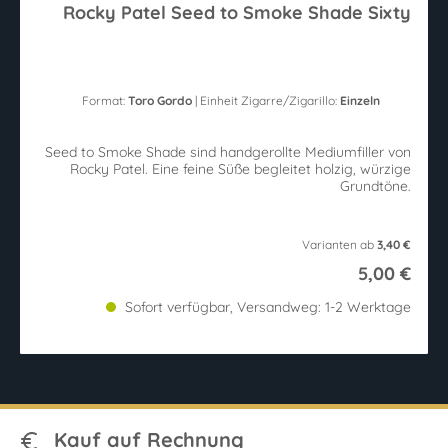
Rocky Patel Seed to Smoke Shade Sixty
Format:
Toro Gordo
| Einheit Zigarre/Zigarillo:
Einzeln
Seed to Smoke Shade sind handgerollte Mediumfiller von
Rocky Patel. Eine feine Süße begleitet holzig, würzige
Grundtöne.
Varianten ab
3,40 €
5,00 €
Sofort verfügbar, Versandweg: 1-2 Werktage
Kauf auf Rechnung