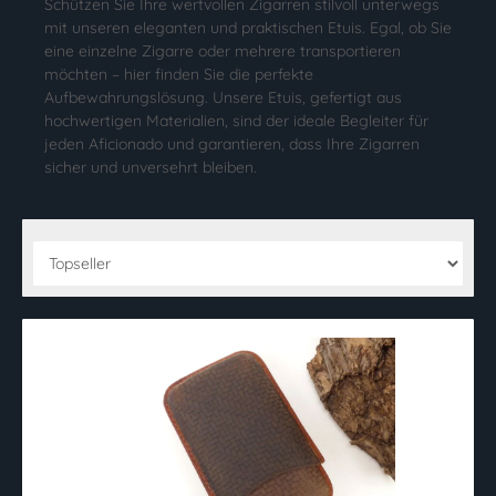
Schützen Sie Ihre wertvollen Zigarren stilvoll unterwegs
mit unseren eleganten und praktischen Etuis. Egal, ob Sie
eine einzelne Zigarre oder mehrere transportieren
möchten – hier finden Sie die perfekte
Aufbewahrungslösung. Unsere Etuis, gefertigt aus
hochwertigen Materialien, sind der ideale Begleiter für
jeden Aficionado und garantieren, dass Ihre Zigarren
sicher und unversehrt bleiben.