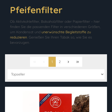
Pfeifenfilter
Ob Aktivkohlefilter, Balsaholzfilter oder Papierfilter – hier
finden Sie die passenden Filter in verschiedenen Größen,
um Kondensat und
unerwünschte Begleitstoffe zu
reduzieren
. Genießen Sie Ihren Tabak so, wie Sie es
bevorzugen.
1
2