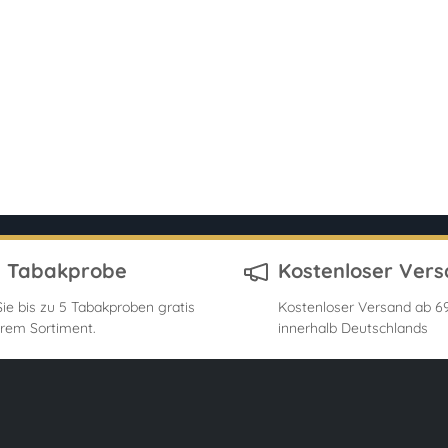
s Tabakprobe
Kostenloser Ver
ie bis zu 5 Tabakproben gratis
Kostenloser Versand ab 69
rem Sortiment.
innerhalb Deutschlands