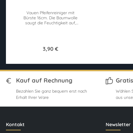
Vauen Pfeifenreiniger mit
Bürste 16cm. Die Baumwolle
saugt die Feuchtigkeit auf,
während gleichzeitig die
Bürsten Verunreinigungen
lösen.
3,90 €
Kauf auf Rechnung
Grati
Bezahlen Sie ganz bequem erst nach
Wählen S
Erhalt Ihrer Ware
aus unse
Kontakt
Newsletter