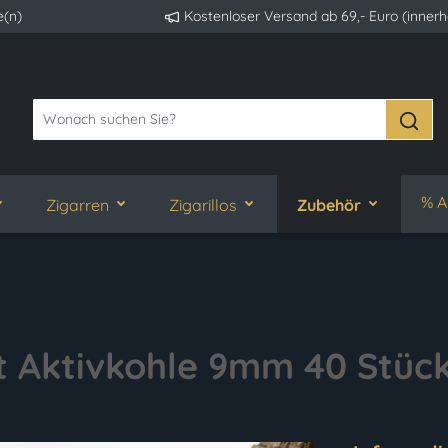
e(n)
Kostenloser Versand ab 69,- Euro (inner
% A
Zigarren
Zigarillos
Zubehör
it Aktivkohle 9mm 40 Stüc