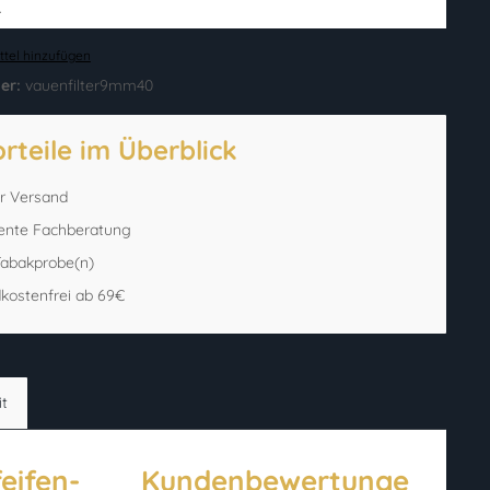
.
tel hinzufügen
er:
vauenfilter9mm40
orteile im Überblick
er Versand
ente Fachberatung
 Tabakprobe(n)
kostenfrei ab 69€
it
eifen-
Kundenbewertunge