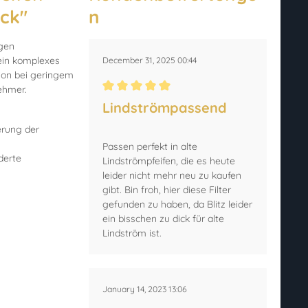
ück"
n
gen
 ein komplexes
December 31, 2025 00:44
tion bei geringem
ehmer.
Durchschnittliche Bewertung von 5 von 5 Ster
Lindströmpassend
erung der
Passen perfekt in alte
derte
Lindströmpfeifen, die es heute
leider nicht mehr neu zu kaufen
gibt. Bin froh, hier diese Filter
gefunden zu haben, da Blitz leider
ein bisschen zu dick für alte
Lindström ist.
January 14, 2023 13:06