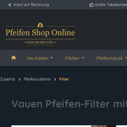
Kauf auf Rechnung
Gratis Tabakprob
springen
Zur Hauptnavigation springen
Neuheiten
Pfeifen
Pfeifentabak
Zubehör
Pfeifenzubehör
Filter
Vauen Pfeifen-Filter m