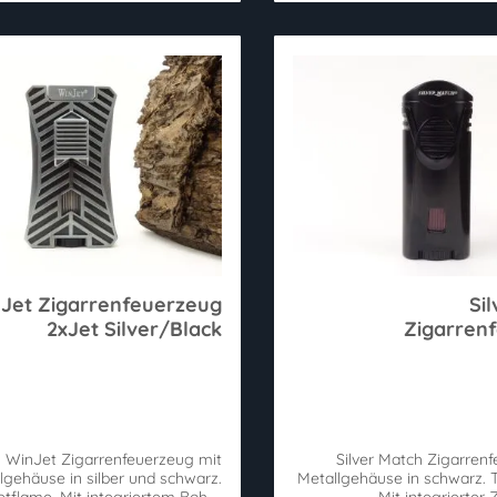
Jet Zigarrenfeuerzeug
Si
2xJet Silver/Black
Zigarren
Zig
WinJet Zigarrenfeuerzeug mit
Silver Match Zigarren
lgehäuse in silber und schwarz.
Metallgehäuse in schwarz. 
etflame. Mit integriertem Boher
Mit integrierter 