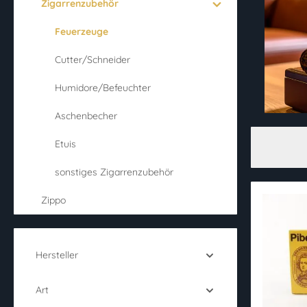
Zigarrenzubehör
Feuerzeuge
Cutter/Schneider
Humidore/Befeuchter
Aschenbecher
Etuis
sonstiges Zigarrenzubehör
Zippo
Hersteller
Art