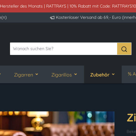
 Hersteller des Monats | RATTRAYS | 10% Rabatt mit Code: RATTRAYS10
e(n)
Kostenloser Versand ab 69,- Euro (inner
% A
Zigarren
Zigarillos
Zubehör
Z
Beke