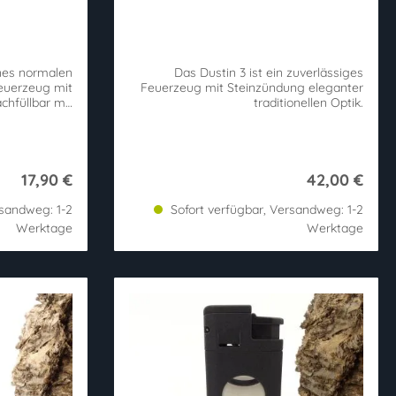
nes normalen
Das Dustin 3 ist ein zuverlässiges
Feuerzeug mit
Feuerzeug mit Steinzündung eleganter
chfüllbar mit
traditionellen Optik.
euerzeuggas.
17,90 €
42,00 €
rsandweg: 1-2
Sofort verfügbar, Versandweg: 1-2
Werktage
Werktage