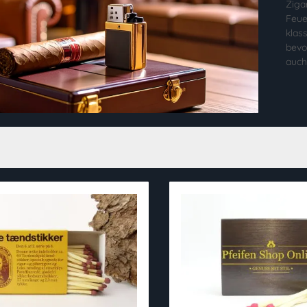
Ziga
Feue
klas
bevo
auch