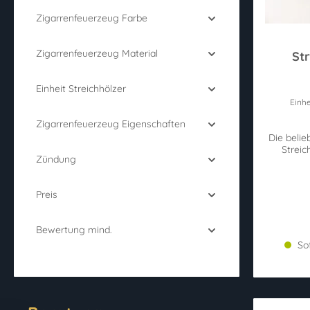
Zigarrenfeuerzeug Farbe
Zigarrenfeuerzeug Material
St
Einheit Streichhölzer
Durchschn
Einhe
Zigarrenfeuerzeug Eigenschaften
Die belie
Streic
Zündung
Preis
Bewertung mind.
Sof