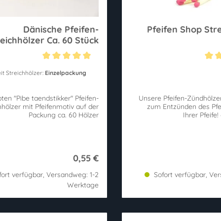
Dänische Pfeifen-
Pfeifen Shop Str
reichhölzer Ca. 60 Stück
ittliche Bewertung von 5 von 5 Sternen
Durchschnittliche Bewertung
it Streichhölzer:
Einzelpackung
bten "Pibe taendstikker" Pfeifen-
Unsere Pfeifen-Zündhölzer
hhölzer mit Pfeifenmotiv auf der
zum Entzünden des Pfei
Packung ca. 60 Hölzer
0,55 €
ort verfügbar, Versandweg: 1-2
Sofort verfügbar, Ve
Werktage