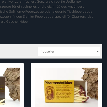
rre stilvoll zu entfachen. Ganz gleich ob Sie Jetflame-
rzeuge für ein schnelles und gleichmäßiges Anzünden,
sische Softflame-Feuerzeuge oder elegante Tischfeuerzeuge
rzugen, finden Sie hier Feuerzeuge speziell für Zigarren. Ideal
 als Geschenkidee.