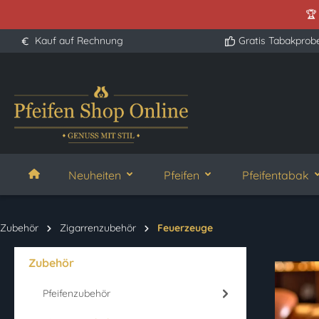
🏆
springen
Zur Hauptnavigation springen
Kauf auf Rechnung
Gratis Tabakprob
Neuheiten
Pfeifen
Pfeifentabak
Zubehör
Zigarrenzubehör
Feuerzeuge
Zubehör
Pfeifenzubehör