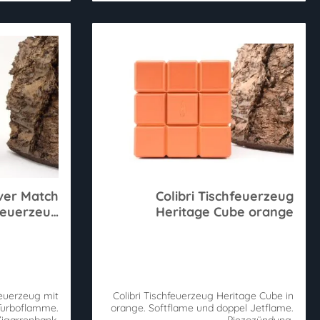
lver Match
Colibri Tischfeuerzeug
feuerzeug
Heritage Cube orange
arrenbank
feuerzeug mit
Colibri Tischfeuerzeug Heritage Cube in
Turboflamme.
orange. Softflame und doppel Jetflame.
Zigarrenbank.
Piezozündung.