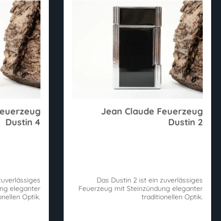
Feuerzeug
Jean Claude Feuerzeug
Dustin 4
Dustin 2
zuverlässiges
Das Dustin 2 ist ein zuverlässiges
ng eleganter
Feuerzeug mit Steinzündung eleganter
onellen Optik.
traditionellen Optik.