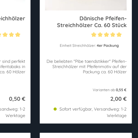
eichhölzer
Dänische Pfeifen-
Streichhölzer Ca. 60 Stück
 von 5 von 5 Sternen
Durchschnittliche Bewertung von 5 von 5 Ster
Einheit Streichhölzer:
4er Packung
 sind perfekt
Die beliebten "Pibe taendstikker" Pfeifen-
fentabaks in
Streichhölzer mit Pfeifenmotiv auf der
Ihrer Pfeife! ca. 60 Hölzer
Packung ca. 60 Hölzer
Varianten ab
0,55 €
0,50 €
2,00 €
rsandweg: 1-2
Sofort verfügbar, Versandweg: 1-2
Werktage
Werktage