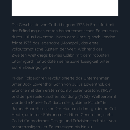
Die Geschichte von Colibri begann 1928 in Frankfurt mit
der Erfindung des ersten halbautomatischen Feuerzeugs
durch Julius Lowenthal. Nach dem Umzug nach London
folgte 1935 das legendäre „Monopol“, das erste
vollautomatische System der Welt. Während des
Zweiten Weltkriegs bewies Colibri mit dem robusten
„Stormgard“ für Soldaten seine Zuverlässigkeit unter
Extrembedingungen.
In den Folgejahren revolutionierte das Unternehmen
unter Jack Lowenthal, Sohn von Julius Lowenthal, die
Branche mit dem ersten nachfüllbaren Gastank (1958)
und der piezoelektrischen Zündung (1962). Weltberühmt
wurde die Marke 1974 durch die „goldene Pistole“ im
James-Bond-Klassiker Der Mann mit dem goldenen Colt.
Heute, unter der Führung der dritten Generation, steht
Colibri für modernes Design und Präzisionstechnik – von
mehrstrahligen Jet-Feuerzeugen bis hin zu