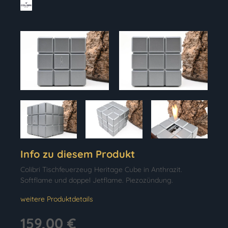
Info zu diesem Produkt
Colibri Tischfeuerzeug Heritage Cube in Anthrazit.
Softflame und doppel Jetflame. Piezozündung.
weitere Produktdetails
159,00 €