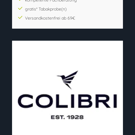
gratis* Tabakprobe(n)
Versandkostenfrei ab 69€