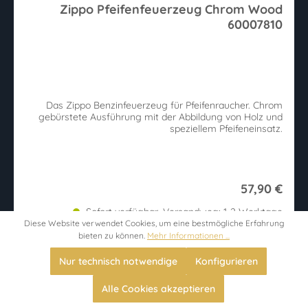
Zippo Pfeifenfeuerzeug Chrom Wood
60007810
Das Zippo Benzinfeuerzeug für Pfeifenraucher. Chrom
gebürstete Ausführung mit der Abbildung von Holz und
speziellem Pfeifeneinsatz.
57,90 €
Sofort verfügbar, Versandweg: 1-2 Werktage
Diese Website verwendet Cookies, um eine bestmögliche Erfahrung
bieten zu können.
Mehr Informationen ...
Nur technisch notwendige
Konfigurieren
Neu
Alle Cookies akzeptieren