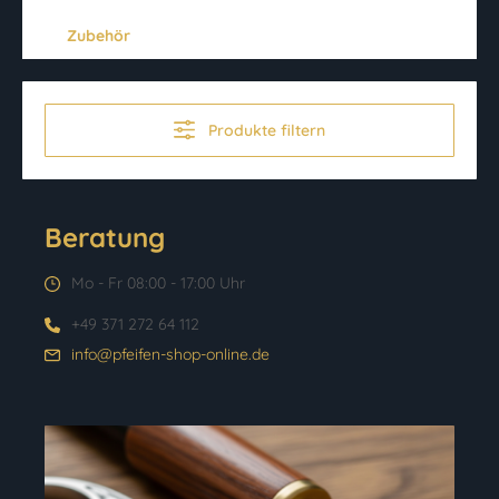
Zubehör
Produkte filtern
Beratung
Mo - Fr 08:00 - 17:00 Uhr
+49 371 272 64 112
info@pfeifen-shop-online.de