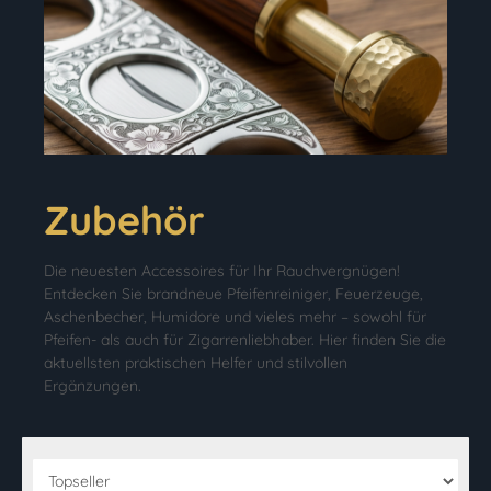
Zubehör
Die neuesten Accessoires für Ihr Rauchvergnügen!
Entdecken Sie brandneue Pfeifenreiniger, Feuerzeuge,
Aschenbecher, Humidore und vieles mehr – sowohl für
Pfeifen- als auch für Zigarrenliebhaber. Hier finden Sie die
aktuellsten praktischen Helfer und stilvollen
Ergänzungen.