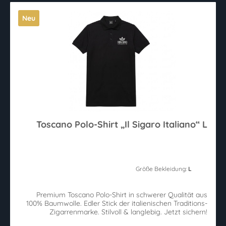
Neu
Toscano Polo-Shirt „Il Sigaro Italiano“ L
Größe Bekleidung:
L
Premium Toscano Polo-Shirt in schwerer Qualität aus
100% Baumwolle. Edler Stick der italienischen Traditions-
Zigarrenmarke. Stilvoll & langlebig. Jetzt sichern!