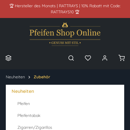
🏆 Hersteller des Monats | RATTRAYS | 10% Rabatt mit Code:
alt springen
RATTRAYS10 🏆
Neuheiten
Zubehör
Neuheiten
Pfeifen
Pfeifentabak
Zigarren/Zigarillos