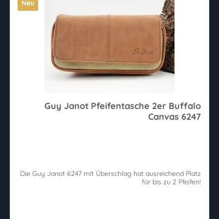
Neu
Guy Janot Pfeifentasche 2er Buffalo
Canvas 6247
Die Guy Janot 6247 mit Überschlag hat ausreichend Platz
für bis zu 2 Pfeifen!