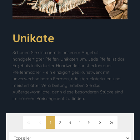
Unikate
Schauen Sie sich gern in unserem Angebot
handgefertigter Pfeifen-Unikaten um. Jede Pfeife ist das
Ergebnis individueller Handwerkskunst erfahrener
Pfeifenmacher – ein einzigartiges Kunstwerk mit
unverwechselbaren Formen, edelsten Materialien und
meisterhafter Verarbeitung. Erleben Sie das
Außergewöhnliche, denn diese besonderen Stücke sind
im höheren Preissegment zu finden.
1
2
3
4
5