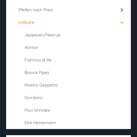
Pfeifen nach Preis
Unikate
Jeppesen/Neerup
Ashton
Fiamma di Re
Bonsai Pipes
Mastro Geppetto
Giordano
Poul Winsløw
Dirk Heinemann