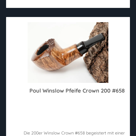
Poul Winslow Pfeife Crown 200 #658
Die 200er Winslow Crown #658 begeistert mit einer