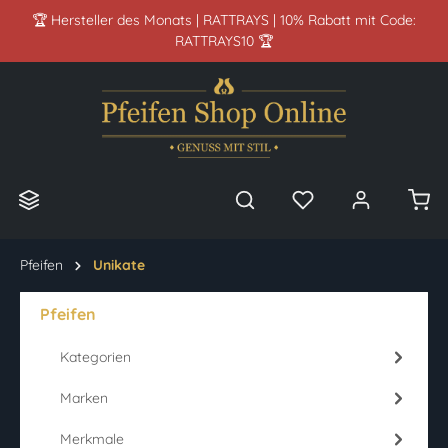
🏆 Hersteller des Monats | RATTRAYS | 10% Rabatt mit Code:
alt springen
RATTRAYS10 🏆
Pfeifen
Unikate
Pfeifen
Kategorien
Marken
Merkmale