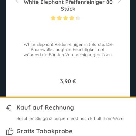
r
White Elephant Pfeifenreiniger 80
Stück
ternen
Durchschnittliche Bewertung von 4.2 von 5 Sternen
Du
ix
White Elephant Pfeifenreiniger mit Bürste. Die
P
ck
Baumwolle saugt die Feuchtigkeit auf,
v
während die Bürsten Verunreinigungen lösen.
3,90 €
Kauf auf Rechnung
Bezahlen Sie ganz bequem erst nach Erhalt Ihrer Ware
Gratis Tabakprobe