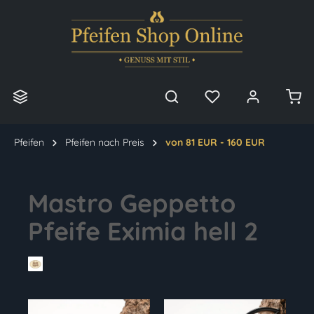
alt springen
Pfeifen
Pfeifen nach Preis
von 81 EUR - 160 EUR
Mastro Geppetto
Pfeife Eximia hell 2