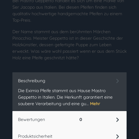
Bei Mastro Geppetto handelt es sich um eine Marke von
Ser Jacopo aus Italien. Bei diesen Pfeifen finden sich
qualitativ hochwertige handgemachte Pfeifen zu einem
Top-Preis.
Der Name stammt aus dem berühmten Märchen
Pinocchio. Meister Geppetto ist in dieser Geschichte der
Holzkünstler, dessen gefertigte Puppe zum Leben
erweckt. Was wäre wohl passiert wenn er aus dem Stück
Holz eine Pfeife geschnitzt hätte?
Beschreibung
Die Eximia Pfeife stammt aus Hause Mastro
Geppetto in Italien. Die Herkunft garantiert eine
saubere Verarbeitung und eine gu…
Mehr
Bewertungen
0
Produktsicherheit