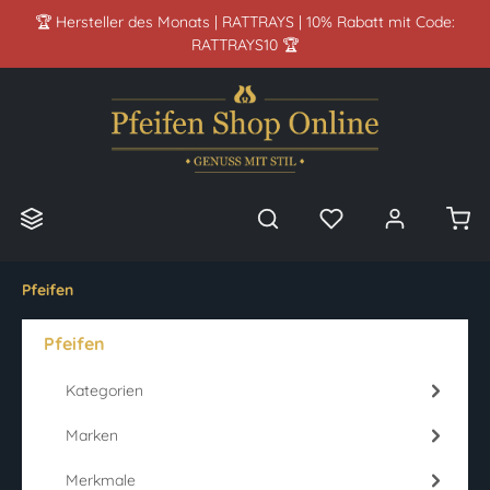
🏆 Hersteller des Monats | RATTRAYS | 10% Rabatt mit Code:
alt springen
RATTRAYS10 🏆
Pfeifen
Pfeifen
Kategorien
Marken
Merkmale