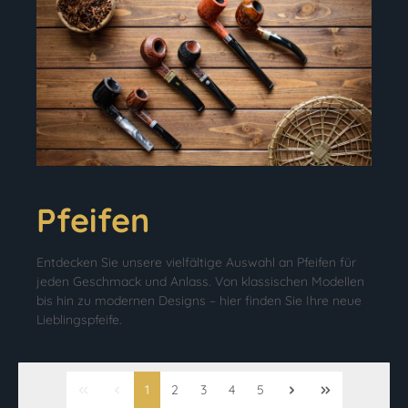
Pfeifen
Entdecken Sie unsere vielfältige Auswahl an Pfeifen für
jeden Geschmack und Anlass. Von klassischen Modellen
bis hin zu modernen Designs – hier finden Sie Ihre neue
Lieblingspfeife.
1
2
3
4
5