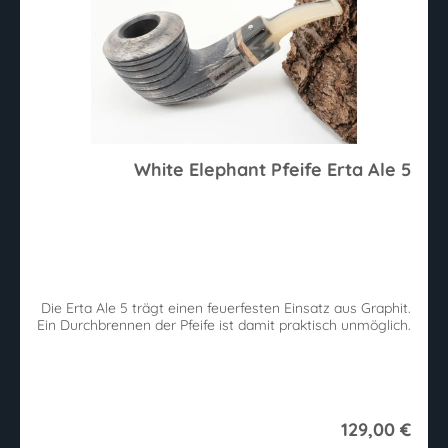
White Elephant Pfeife Erta Ale 5
Die Erta Ale 5 trägt einen feuerfesten Einsatz aus Graphit.
Ein Durchbrennen der Pfeife ist damit praktisch unmöglich.
129,00 €