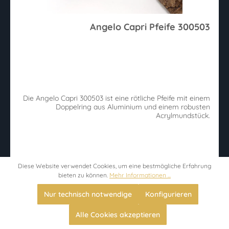
Angelo Capri Pfeife 300503
Die Angelo Capri 300503 ist eine rötliche Pfeife mit einem
Doppelring aus Aluminium und einem robusten
Acrylmundstück.
29,00 €
Diese Website verwendet Cookies, um eine bestmögliche Erfahrung
bieten zu können.
Mehr Informationen ...
Sofort verfügbar, Versandweg: 1-2 Werktage
Nur technisch notwendige
Konfigurieren
Alle Cookies akzeptieren