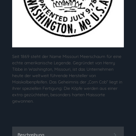
Seit 1869 steht der Name Missouri Meerschaum für eine
echte amerikanische Legende. Gegründet von Henry
Tibbe in Washington, Missouri, ist das Unternehmen
heute der weltweit führende Hersteller von
Maiskolbenpfeifen. Das Geheimnis der „Corn Cob“ liegt in
ihrer speziellen Fertigung: Die Köpfe werden aus einer
extra gezüchteten, besonders harten Maissorte
gewonnen.
Beschreibung