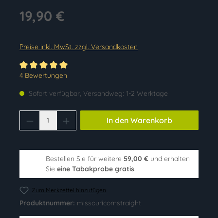
19,90 €
Preise inkl. MwSt. zzgl. Versandkosten
Durchschnittliche Bewertung von 5 von 5 Sternen
4 Bewertungen
Sofort verfügbar, Versandweg: 1-2 Werktage
Produkt Anzahl: Gib den gewünschten Wer
In den Warenkorb
Bestellen Sie für weitere
59,00 €
und erhalten
Sie
eine Tabakprobe gratis
.
Zum Merkzettel hinzufügen
Produktnummer:
missouricornstraight