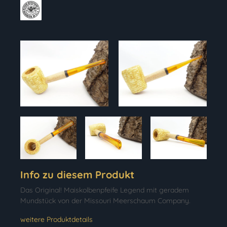
Info zu diesem Produkt
Das Original! Maiskolbenpfeife Legend mit geradem
Mundstück von der Missouri Meerschaum Company.
weitere Produktdetails