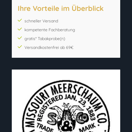
Ihre Vorteile im Überblick
schneller Versand
kompetente Fachberatung
gratis* Tabakprobe(n)
Versandkostenfrei ab 69€