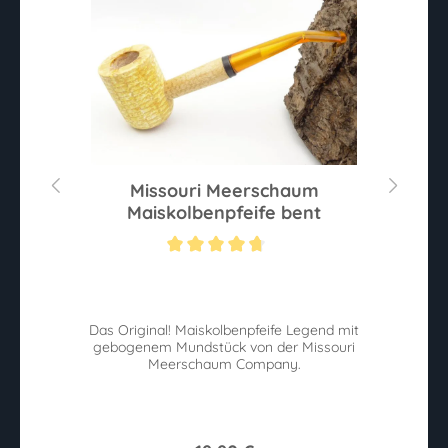
Missouri Meerschaum
Maiskolbenpfeife bent
Sternen
Durchschnittliche Bewertung von 4.8 von 5 Sternen
Du
-
Das Original! Maiskolbenpfeife Legend mit
gebogenem Mundstück von der Missouri
Meerschaum Company.