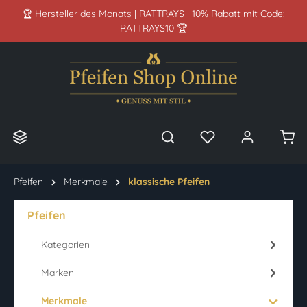
🏆 Hersteller des Monats | RATTRAYS | 10% Rabatt mit Code:
alt springen
RATTRAYS10 🏆
Pfeifen
Merkmale
klassische Pfeifen
Pfeifen
Kategorien
Marken
Merkmale