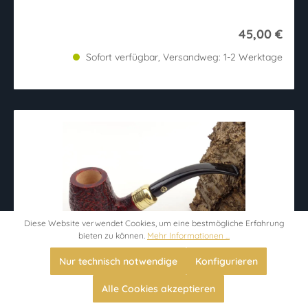
45,00 €
Sofort verfügbar, Versandweg: 1-2 Werktage
Diese Website verwendet Cookies, um eine bestmögliche Erfahrung
bieten zu können.
Mehr Informationen ...
Nur technisch notwendige
Konfigurieren
Rattray's Majesty Pfeife 177 sand
Alle Cookies akzeptieren