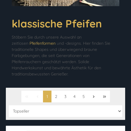
klassische Pfeifen
Stöbern Sie durch unsere Auswahl an
zeitlosen
Pfeifenformen
und -designs. Hier finden Sie
traditionelle Shapes und überwiegend braune
Farbgebungen, die seit Generationen von
Pfeifenrauchern geschätzt werden. Solide
Handwerkskunst und bewährte Ästhetik für den
traditionsbewussten Genießer.
1
2
3
4
5