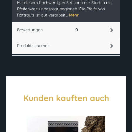
Mit diesem hochwertigen Set kann der Start in die
Pfeifenwelt unbesorgt beginnen. Die Pfeife von
Rattray's ist gut verarbeit…
Mehr
Bewertungen
0
Produktsicherheit
Kunden kauften auch