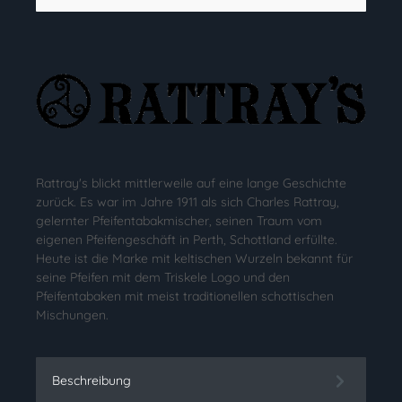
Rattray's blickt mittlerweile auf eine lange Geschichte
zurück. Es war im Jahre 1911 als sich Charles Rattray,
gelernter Pfeifentabakmischer, seinen Traum vom
eigenen Pfeifengeschäft in Perth, Schottland erfüllte.
Heute ist die Marke mit keltischen Wurzeln bekannt für
seine Pfeifen mit dem Triskele Logo und den
Pfeifentabaken mit meist traditionellen schottischen
Mischungen.
Beschreibung