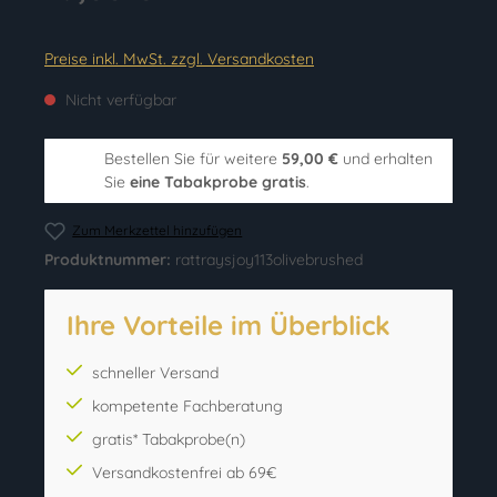
Preise inkl. MwSt. zzgl. Versandkosten
Nicht verfügbar
Bestellen Sie für weitere
59,00 €
und erhalten
Sie
eine Tabakprobe gratis
.
Zum Merkzettel hinzufügen
Produktnummer:
rattraysjoy113olivebrushed
Ihre Vorteile im Überblick
schneller Versand
kompetente Fachberatung
gratis* Tabakprobe(n)
Versandkostenfrei ab 69€