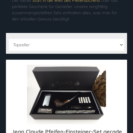
Der ideale
Start in die Welt des Pfeiferauchens
oder das
perfekte Geschenk für Genießer. Unsere sorgfältig
zusammengestellten Sets enthalten alles, was man für
den stilvollen Genuss benötigt.
Jean Claude Pfeifen-Einsteiger-Set gerade