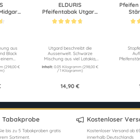
S
ELDURIS
Pfeifen
 Midgard
Pfeifentabak Utgard
Stä
50g
Bewertung von 4.5 von 5 Sternen
Durchschnittliche Bewertung von 4.7 von 5 Sterne
Durchschni
chung aus
Utgard beschreibt die
Stopf
und Black
Aussenwelt. Schwarze
Auf
 einem
Mischung aus viel Latakia,
Pfeifenstä
türlichen
Virginia, Kentucky, Cavendish
ganze
mm
(298,00 €
Inhalt:
0.05 Kilogramm
(298,00 €
uft. 50g Dose
und Perique. 50g Dose
dunkelb
mm)
/ 1 Kilogramm)
mit uns
€
14,90 €
s Tabakprobe
Kostenloser Ver
ie bis zu 5 Tabakproben gratis
Kostenloser Versand ab 69
rem Sortiment.
innerhalb Deutschlands