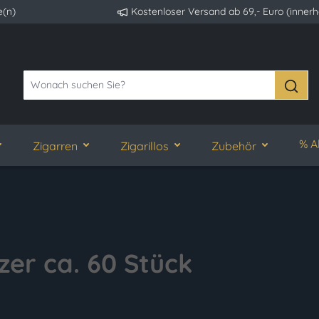
e(n)
Kostenloser Versand ab 69,- Euro (inner
% A
Zigarren
Zigarillos
Zubehör
zer ca. 60 Stück