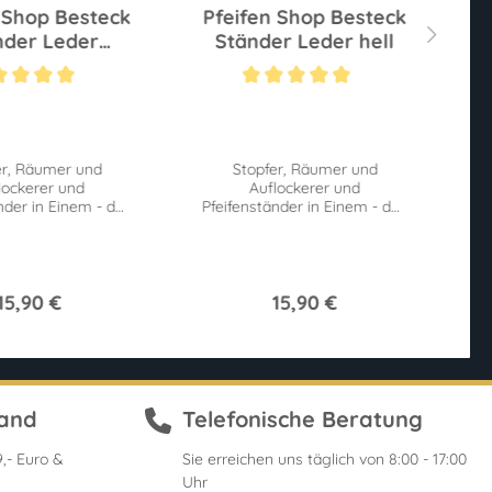
 Shop Besteck
Pfeifen Shop Besteck
P
nder Leder
Ständer Leder hell
dunkel
n
ttliche Bewertung von 5 von 5 Sternen
Durchschnittliche Bewertung von 5 von 5
er, Räumer und
Stopfer, Räumer und
lockerer und
Auflockerer und
nder in Einem - das
Pfeifenständer in Einem - das
Pf
 praktisch als
ganze praktisch als
raunes Lederband
hellbraunes Lederband mit
erem Wurzel-Logo
unserem Wurzel-Logo
15,90 €
15,90 €
sand
Telefonische Beratung
,- Euro &
Sie erreichen uns täglich von 8:00 - 17:00
Uhr