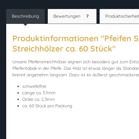
Beschreibung
Bewertungen
7
Produktsicherhei
Produktinformationen "Pfeifen 
Streichhölzer ca. 60 Stück"
Unsere Pfeifenstreichhölzer eignen sich besoders gut zum Ent
Pfeifentabak in der Pfeife. Das Holz ist etwas länger als Standa
brennt angenehm langsam. Dazu ist es äußerst geschmacksneu
schwefelfrei
Länge ca. 57mm
Dicke ca. 2,3mm
ca. 60 Stück pro Packung