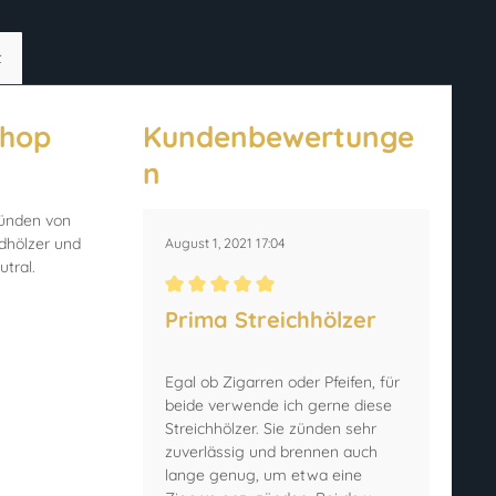
t
Shop
Kundenbewertunge
n
zünden von
rdhölzer und
August 1, 2021 17:04
tral.
Durchschnittliche Bewertung von 5 von 5 Ster
Prima Streichhölzer
Egal ob Zigarren oder Pfeifen, für
beide verwende ich gerne diese
Streichhölzer. Sie zünden sehr
zuverlässig und brennen auch
lange genug, um etwa eine