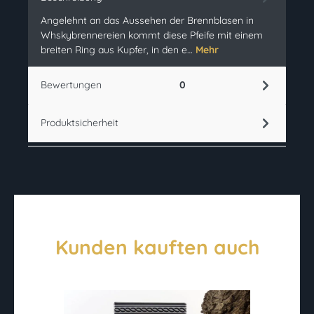
Angelehnt an das Aussehen der Brennblasen in
Whskybrennereien kommt diese Pfeife mit einem
breiten Ring aus Kupfer, in den e…
Mehr
Bewertungen
0
Produktsicherheit
Kunden kauften auch