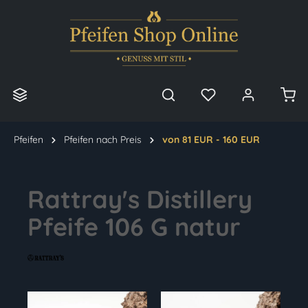
alt springen
Pfeifen
Pfeifen nach Preis
von 81 EUR - 160 EUR
Rattray's Distillery
Pfeife 106 G natur