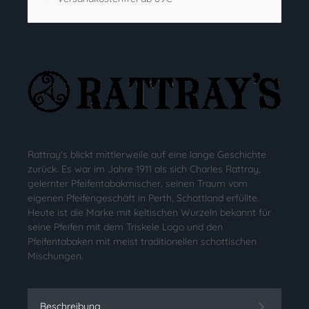
Rattray's blickt mittlerweile auf eine lange Geschichte
zurück. Es war im Jahre 1911 als sich Charles Rattray,
gelernter Pfeifentabakmischer, seinen Traum vom
eigenen Pfeifengeschäft in Perth, Schottland erfüllte.
Heute ist die Marke mit keltischen Wurzeln bekannt für
seine Pfeifen mit dem Triskele Logo und den
Pfeifentabaken mit meist traditionellen schottischen
Mischungen.
Beschreibung