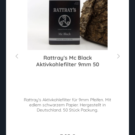
Rattray's Mc Black
W
Aktivkohlefilter 9mm 50
Sternen
Du
-
Rattray's Aktivkohlefilter für 9mm Pfeifen. Mit
W
edlem schwarzem Papier. Hergestellt in
Deutschland. 50 Stück Packung.
w