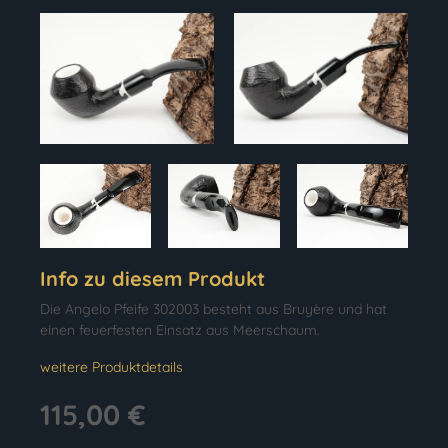
Info zu diesem Produkt
Die Angelo Pfeife 302003 besteht aus Bruyère und hat
einen feuerfesten Einsatz aus Meerschaum.
weitere Produktdetails
115,00 €