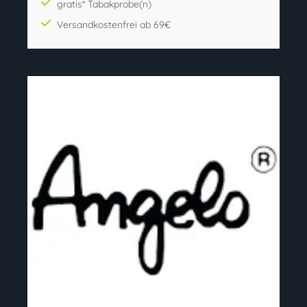
gratis* Tabakprobe(n)
Versandkostenfrei ab 69€