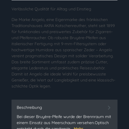
Verlässliche Qualität für Alltag und Einstieg
Die Marke Angelo, eine Eigenmarke des fränkischen
Traditionshauses AKRA Kotschenreuther, steht seit 1899
für funktionales und preiswertes Zubehör für Zigarren-
und Pfeifenraucher. Ob robuste Bruyère-Pfeifen aus
italienischer Fertigung mit 9-mm-Filtersystem oder
hochwertige Humidore aus spanischer Zeder – Angelo
vereint pragmatisches Design mit solider Verarbeitung.
Das breite Sortiment umfasst zudem präzise Cutter,
elegante Lederetuis und praktisches Reisezubehör.
Damit ist Angelo die ideale Wahl für preisbewusste
Genießer, die Wert auf Langlebigkeit und eine klassisch-
schlichte Optik legen.
Beschreibung
Bei dieser Bruyère-Pfeife wurde der Brennraum mit
einem Einsatz aus Meerschaum versehen.Optisch
entsteht durch die sandgestr…
Mehr