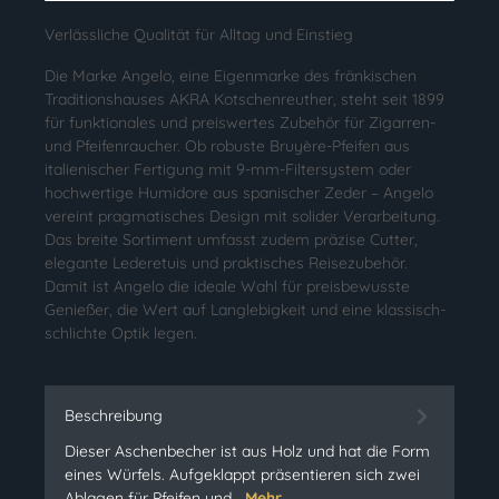
Verlässliche Qualität für Alltag und Einstieg
Die Marke Angelo, eine Eigenmarke des fränkischen
Traditionshauses AKRA Kotschenreuther, steht seit 1899
für funktionales und preiswertes Zubehör für Zigarren-
und Pfeifenraucher. Ob robuste Bruyère-Pfeifen aus
italienischer Fertigung mit 9-mm-Filtersystem oder
hochwertige Humidore aus spanischer Zeder – Angelo
vereint pragmatisches Design mit solider Verarbeitung.
Das breite Sortiment umfasst zudem präzise Cutter,
elegante Lederetuis und praktisches Reisezubehör.
Damit ist Angelo die ideale Wahl für preisbewusste
Genießer, die Wert auf Langlebigkeit und eine klassisch-
schlichte Optik legen.
Beschreibung
Dieser Aschenbecher ist aus Holz und hat die Form
eines Würfels. Aufgeklappt präsentieren sich zwei
Ablagen für Pfeifen und…
Mehr