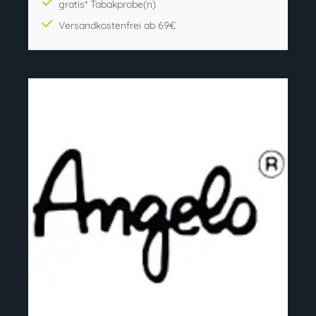
gratis* Tabakprobe(n)
Versandkostenfrei ab 69€