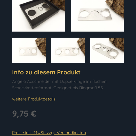
Info zu diesem Produkt
Angelo Abschneider mit Doppelklinge im flachen
Scheckkartenformat. Geeignet bis Ringmaß 55
weitere Produktdetails
9,75 €
Preise inkl. MwSt. zzgl. Versandkosten