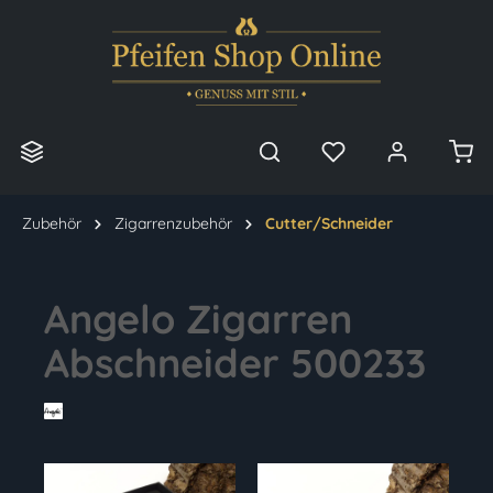
alt springen
Zubehör
Zigarrenzubehör
Cutter/Schneider
Angelo Zigarren
Abschneider 500233