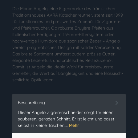
Die Marke Angelo, eine Eigenmarke des fränkischen
Traditionshauses AKRA Kotschenreuther, steht seit 1899
für funktionales und preiswertes Zubehör für Zigarren-
und Pfeifenraucher. Ob robuste Bruyère-Pfeifen aus
italienischer Fertigung mit 9-mm-Filtersystem oder
hochwertige Humidore aus spanischer Zeder – Angelo
vereint pragmatisches Design mit solider Verarbeitung.
Das breite Sortiment umfasst zudem präzise Cutter,
elegante Lederetuis und praktisches Reisezubehör.
Damit ist Angelo die ideale Wahl für preisbewusste
Genießer, die Wert auf Langlebigkeit und eine klassisch-
schlichte Optik legen.
Beschreibung
Dieser Angelo Zigarrenschneider sorgt für einen
sauberen, geraden Schnitt. Er ist leicht und passt
selbst in kleine Taschen.…
Mehr