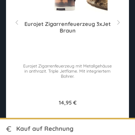
e
Eurojet Zigarrenfeuerzeug 3xJet
Braun
u.
Eurojet Zigarrenfeuerzeug mit Metallgehäuse
W
in anthrazit. Triple Jetflame. Mit integriertem
Bohrer.
14,95 €
Kauf auf Rechnung