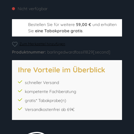
Nicht verfügbar
Bestellen Sie für weitere
59,00 €
und erhalten
Sie
eine Tabakprobe gratis
.
Zum Merkzettel hinzufügen
Produktnummer:
barlingedwardfossil1829[second]
Ihre Vorteile im Überblick
schneller Versand
kompetente Fachberatung
gratis* Tabakprobe(n)
Versandkostenfrei ab 69€