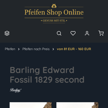
alt springen
Pfeifen
Pfeifen nach Preis
von 81 EUR - 160 EUR
Barling Edward
Fossil 1829 second