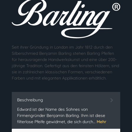
Seit ihrer Gründung in London im Jahr 1812 durch den
Silberschmied Benjamin Barling stehen Barling Pfeifen
für herausragende Handwerkskunst und eine über 200-
jährige Tradition. Gefertigt aus den feinsten Hölzern, sind
sie in zahlreichen klassischen Formen, verschiedenen
Farben und mit eleganten Applikationen erhältlich.
Beschreibung
Edward ist der Name des Sohnes von
Firmengründer Benjamin Barling. Ihm ist diese
filterlose Pfeife gewidmet, die sich durch…
Mehr