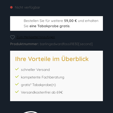
Nicht verfügbar
Bestellen Sie für weitere
59,00 €
und erhalten
Sie
eine Tabakprobe gratis
.
Zum Merkzettel hinzufügen
Produktnummer:
barlingedwardfossil1830[second]
Ihre Vorteile im Überblick
schneller Versand
kompetente Fachberatung
gratis* Tabakprobe(n)
Versandkostenfrei ab 69€