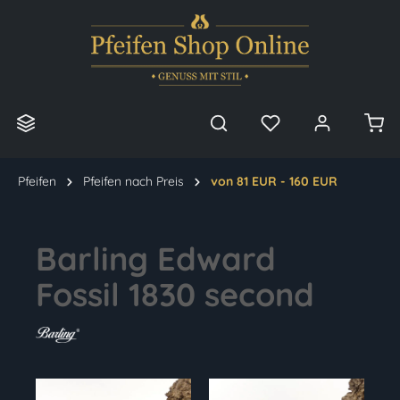
alt springen
Pfeifen
Pfeifen nach Preis
von 81 EUR - 160 EUR
Barling Edward
Fossil 1830 second