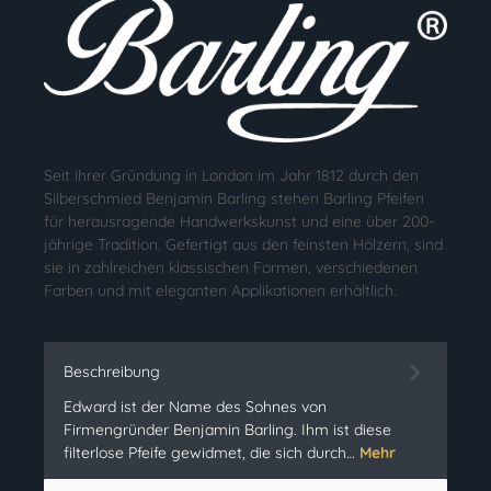
Seit ihrer Gründung in London im Jahr 1812 durch den
Silberschmied Benjamin Barling stehen Barling Pfeifen
für herausragende Handwerkskunst und eine über 200-
jährige Tradition. Gefertigt aus den feinsten Hölzern, sind
sie in zahlreichen klassischen Formen, verschiedenen
Farben und mit eleganten Applikationen erhältlich.
Beschreibung
Edward ist der Name des Sohnes von
Firmengründer Benjamin Barling. Ihm ist diese
filterlose Pfeife gewidmet, die sich durch…
Mehr