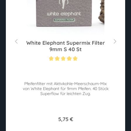
80
White Elephant Supermix Filter
W
9mm S 40 St
Sternen
Durchschnittliche Bewertung von 5 von 5 Sternen
Du
ie
Pfeifenfilter mit Aktivkohle-Meerschaum-Mix
W
von White Elephant für 9mm Pfeifen. 40 Stück
n.
Superflow für leichten Zug.
w
5,75 €