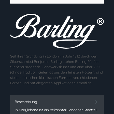
Seit ihrer Gründung in London im Jahr 1812 durch den
Silberschmied Benjamin Barling stehen Barling Pfeifen
für herausragende Handwerkskunst und eine über 200-
jährige Tradition. Gefertigt aus den feinsten Hölzern, sind
sie in zahlreichen klassischen Formen, verschiedenen
Farben und mit eleganten Applikationen erhältlich.
Beschreibung
In Marylebone ist ein bekannter Londoner Stadtteil