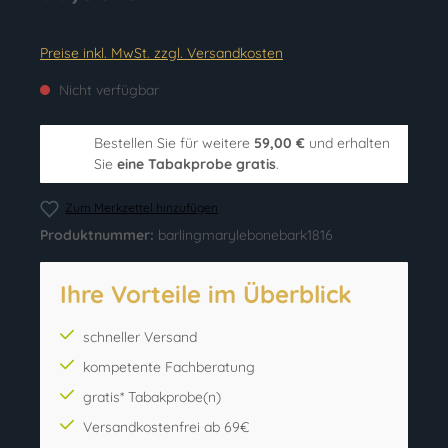
Preise inkl. MwSt. zzgl. Versandkosten
Nicht verfügbar
Bestellen Sie für weitere
59,00 €
und erhalten
Sie
eine Tabakprobe gratis
.
Zum Merkzettel hinzufügen
Produktnummer:
barlingmarylebonebark1816
Ihre Vorteile im Überblick
schneller Versand
kompetente Fachberatung
gratis* Tabakprobe(n)
Versandkostenfrei ab 69€