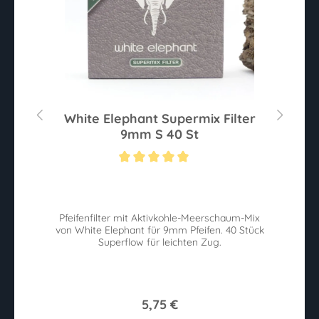
80
White Elephant Supermix Filter
W
9mm S 40 St
Sternen
Durchschnittliche Bewertung von 5 von 5 Sternen
Du
ie
Pfeifenfilter mit Aktivkohle-Meerschaum-Mix
W
von White Elephant für 9mm Pfeifen. 40 Stück
n.
Superflow für leichten Zug.
w
5,75 €