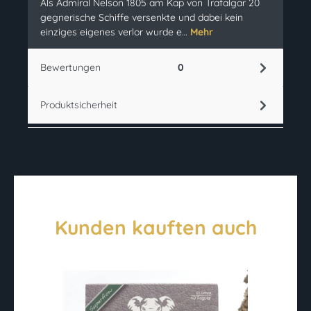
Als Admiral Nelson 1805 am Kap von Trafalgar 20
gegnerische Schiffe versenkte und dabei kein
einziges eigenes verlor wurde e…
Mehr
Bewertungen
0
Produktsicherheit
Kunden kauften auch