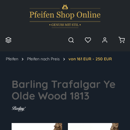
alt springen
Pfeifen
Pfeifen nach Preis
von 161 EUR - 250 EUR
Barling Trafalgar Ye
Olde Wood 1813