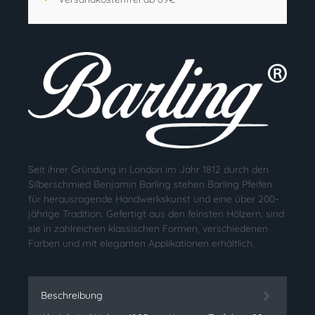
Seit ihrer Gründung in London im Jahr 1812 durch den
Silberschmied Benjamin Barling stehen Barling Pfeifen
für herausragende Handwerkskunst und eine über 200-
jährige Tradition. Gefertigt aus den feinsten Hölzern, sind
sie in zahlreichen klassischen Formen, verschiedenen
Farben und mit eleganten Applikationen erhältlich.
Beschreibung