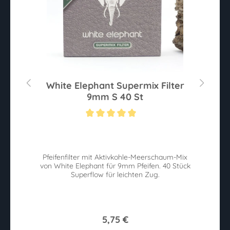
80
White Elephant Supermix Filter
W
9mm S 40 St
Sternen
Durchschnittliche Bewertung von 5 von 5 Sternen
Du
ie
Pfeifenfilter mit Aktivkohle-Meerschaum-Mix
W
von White Elephant für 9mm Pfeifen. 40 Stück
n.
Superflow für leichten Zug.
w
5,75 €