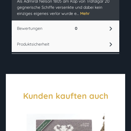
Als Admiral Nelson 1805 am Kap von Trafalgar 20
gegnerische Schiffe versenkte und dabei kein
einziges eigenes verlor wurde e…
Mehr
Bewertungen
0
Produktsicherheit
Kunden kauften auch