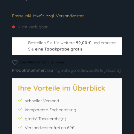
Preise inkl. MwSt. zzgl. Versandkosten
Nicht verfügbar
Bestellen Sie für weitere
59,00 €
und erhalten
Sie
eine Tabakprobe gratis
.
Zum Merkzettel hinzufügen
Produktnummer:
barlingtrafalgaroldewood1816[second]
Ihre Vorteile im Überblick
schneller Versand
kompetente Fachberatung
gratis* Tabakprobe(n)
Versandkostenfrei ab 69€