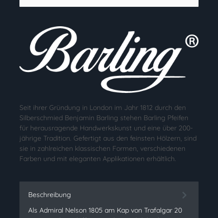
Seit ihrer Gründung in London im Jahr 1812 durch den
Silberschmied Benjamin Barling stehen Barling Pfeifen
für herausragende Handwerkskunst und eine über 200-
jährige Tradition. Gefertigt aus den feinsten Hölzern, sind
sie in zahlreichen klassischen Formen, verschiedenen
Farben und mit eleganten Applikationen erhältlich.
Beschreibung
Als Admiral Nelson 1805 am Kap von Trafalgar 20