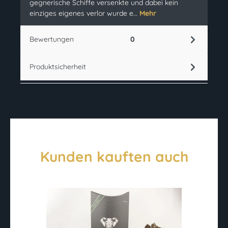
gegnerische Schiffe versenkte und dabei kein
einziges eigenes verlor wurde e…
Mehr
Bewertungen
0
Produktsicherheit
Kunden kauften auch