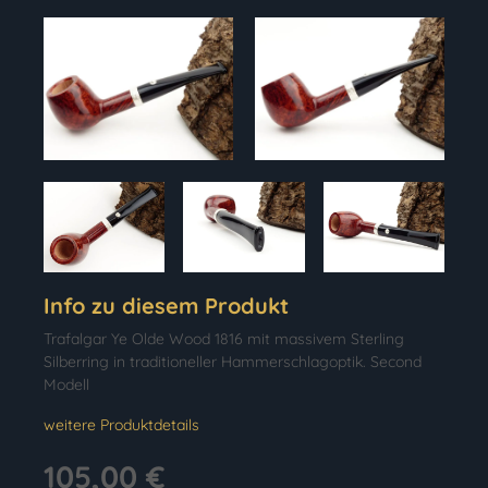
Info zu diesem Produkt
Trafalgar Ye Olde Wood 1816 mit massivem Sterling
Silberring in traditioneller Hammerschlagoptik. Second
Modell
weitere Produktdetails
105,00 €