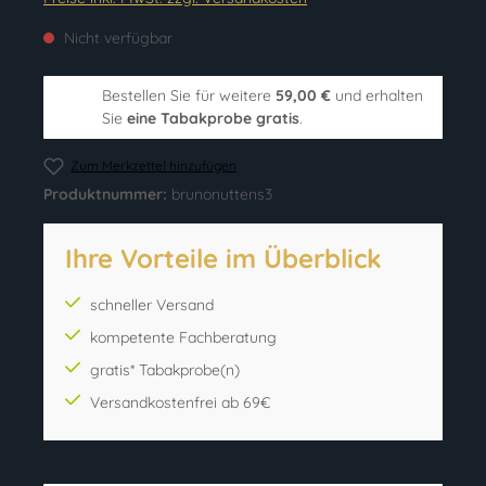
Nicht verfügbar
Bestellen Sie für weitere
59,00 €
und erhalten
Sie
eine Tabakprobe gratis
.
Zum Merkzettel hinzufügen
Produktnummer:
brunonuttens3
Ihre Vorteile im Überblick
schneller Versand
kompetente Fachberatung
gratis* Tabakprobe(n)
Versandkostenfrei ab 69€