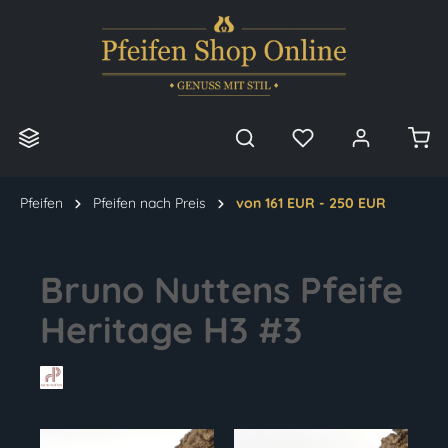
alt springen
Pfeifen
Pfeifen nach Preis
von 161 EUR - 250 EUR
Bruno Nuttens Pfeife
Heritage H3 #3