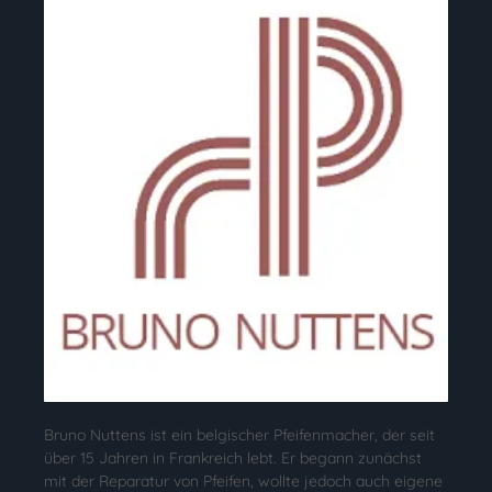
Bruno Nuttens ist ein belgischer Pfeifenmacher, der seit
über 15 Jahren in Frankreich lebt. Er begann zunächst
mit der Reparatur von Pfeifen, wollte jedoch auch eigene