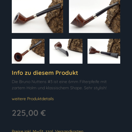
Info zu diesem Produkt
Die Bruno Nuttens #3 ist eine 6mm Filterpfeife mit
zartem Holm und klassischem Shape. Sehr stylish!
weitere Produktdetails
225,00 €
Preise inkl. MwSt. zzgl. Versandkosten