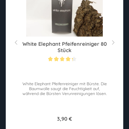
er
White Elephant Pfeifenreiniger 80
R
Stück
Durchschnittliche Bewertung von 4.2 von 5 Sternen
Du
s
White Elephant Pfeifenreiniger mit Bürste. Die
Baumwolle saugt die Feuchtigkeit auf,
während die Bürsten Verunreinigungen lösen.
St
3,90 €