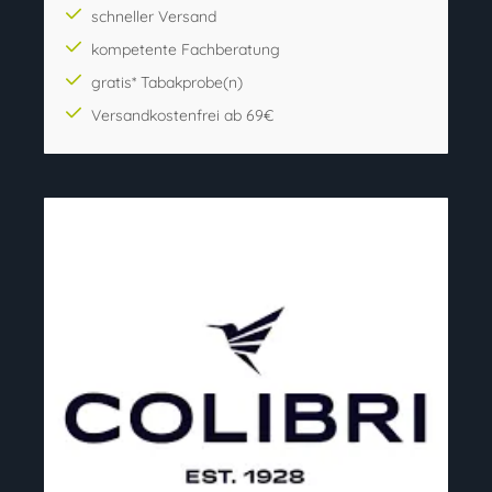
schneller Versand
kompetente Fachberatung
gratis* Tabakprobe(n)
Versandkostenfrei ab 69€