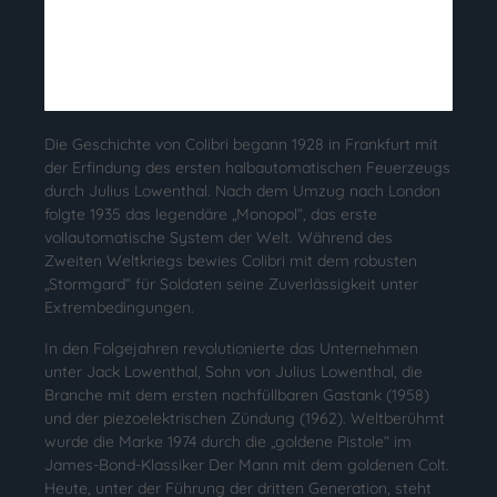
Die Geschichte von Colibri begann 1928 in Frankfurt mit
der Erfindung des ersten halbautomatischen Feuerzeugs
durch Julius Lowenthal. Nach dem Umzug nach London
folgte 1935 das legendäre „Monopol“, das erste
vollautomatische System der Welt. Während des
Zweiten Weltkriegs bewies Colibri mit dem robusten
„Stormgard“ für Soldaten seine Zuverlässigkeit unter
Extrembedingungen.
In den Folgejahren revolutionierte das Unternehmen
unter Jack Lowenthal, Sohn von Julius Lowenthal, die
Branche mit dem ersten nachfüllbaren Gastank (1958)
und der piezoelektrischen Zündung (1962). Weltberühmt
wurde die Marke 1974 durch die „goldene Pistole“ im
James-Bond-Klassiker Der Mann mit dem goldenen Colt.
Heute, unter der Führung der dritten Generation, steht