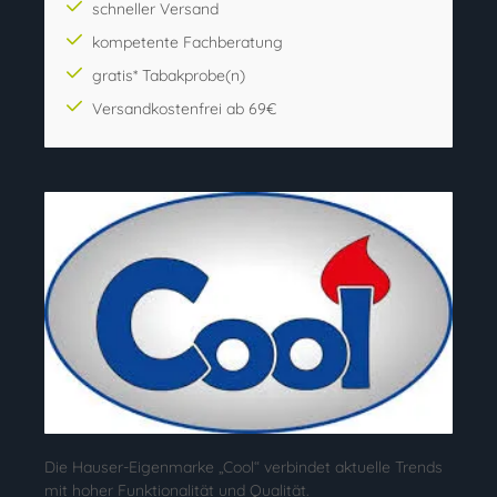
schneller Versand
kompetente Fachberatung
gratis* Tabakprobe(n)
Versandkostenfrei ab 69€
Die Hauser-Eigenmarke „Cool“ verbindet aktuelle Trends
mit hoher Funktionalität und Qualität.