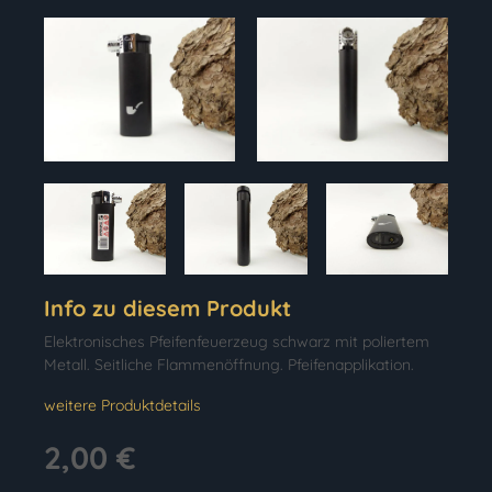
Info zu diesem Produkt
Elektronisches Pfeifenfeuerzeug schwarz mit poliertem
Metall. Seitliche Flammenöffnung. Pfeifenapplikation.
weitere Produktdetails
2,00 €