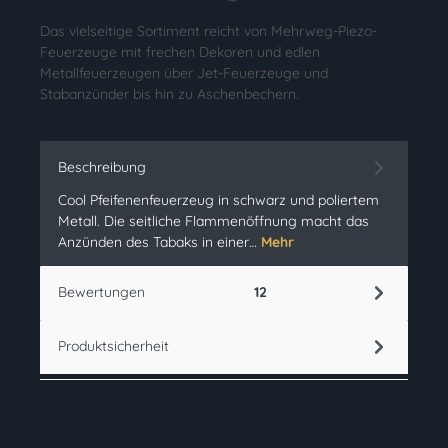
Das vielseitige Sortiment reicht von Mehrweg-Piezo-
Feuerzeuge mit frechen Dekoren und edlen
Metallfeuerzeugen über Jet-Feuerzeuge und
Stabanzünder bis hin zu Aschenbechern.
Beschreibung
Cool Pfeifenenfeuerzeug in schwarz und poliertem
Metall. Die seitliche Flammenöffnung macht das
Anzünden des Tabaks in einer…
Mehr
Bewertungen
12
Produktsicherheit