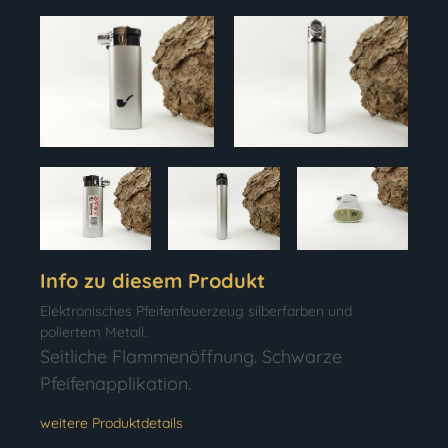
Info zu diesem Produkt
Elektronisches Pfeifenfeuerzeug silberfarben und
poliertem Metall.
Seitliche Flammenöffnung. Schwarze
Pfeifenapplikation.
weitere Produktdetails