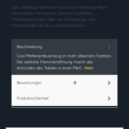
Das vielseitige Sortiment reicht von Mehrweg-Piezo-
Feuerzeuge mit frechen Dekoren und edlen
Metallfeuerzeugen über Jet-Feuerzeuge und
Stabanzünder bis hin zu Aschenbechern.
Beschreibung
Cool Pfeifenenfeuerzeug in matt silbernem Farbton.
Die seitliche Flammenöffnung macht das
Anzünden des Tabaks in einer Pfeif…
Mehr
Bewertungen
0
Produktsicherheit