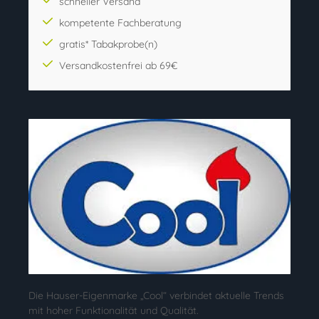
schneller Versand
kompetente Fachberatung
gratis* Tabakprobe(n)
Versandkostenfrei ab 69€
Die Hauser-Eigenmarke „Cool“ verbindet aktuelle Trends
mit hoher Funktionalität und Qualität.