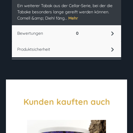
Ein weiterer Tabak aus der Cellar-Serie, bei der die
Tabake besonders lange gereift werden können.
Cornell &amp; Diehl fäng…
Mehr
Bewertungen
0
Produktsicherheit
Kunden kauften auch