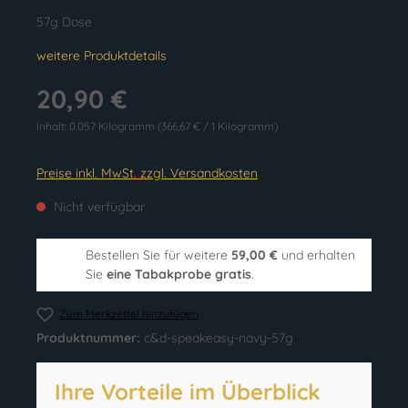
57g Dose
weitere Produktdetails
20,90 €
Inhalt:
0.057 Kilogramm
(366,67 € / 1 Kilogramm)
Preise inkl. MwSt. zzgl. Versandkosten
Nicht verfügbar
Bestellen Sie für weitere
59,00 €
und erhalten
Sie
eine Tabakprobe gratis
.
Zum Merkzettel hinzufügen
Produktnummer:
c&d-speakeasy-navy-57g
Ihre Vorteile im Überblick