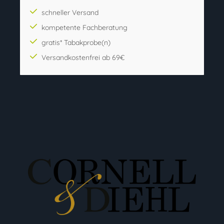
schneller Versand
kompetente Fachberatung
gratis* Tabakprobe(n)
Versandkostenfrei ab 69€