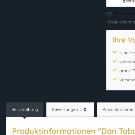
gratis
Zum Merkzet
Produktnumm
Ihre V
schnell
kompet
gratis*
Versand
Beschreibung
Bewertungen
0
Produktsicherhei
Produktinformationen "Dan Tob