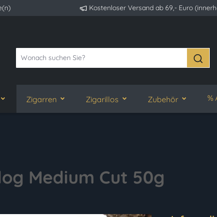
e(n)
Kostenloser Versand ab 69,- Euro (inner
% 
Zigarren
Zigarillos
Zubehör
dog Medium Cut 50g