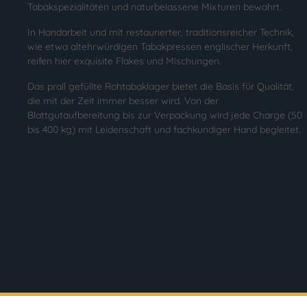
Tabakspezialitäten und naturbelassene Mixturen bewahrt.
In Handarbeit und mit restaurierter, traditionsreicher Technik,
wie etwa altehrwürdigen Tabakpressen englischer Herkunft,
reifen hier exquisite Flakes und Mischungen.
Das prall gefüllte Rohtabaklager bietet die Basis für Qualität,
die mit der Zeit immer besser wird. Von der
Blattgutaufbereitung bis zur Verpackung wird jede Charge (50
bis 400 kg) mit Leidenschaft und fachkundiger Hand begleitet.