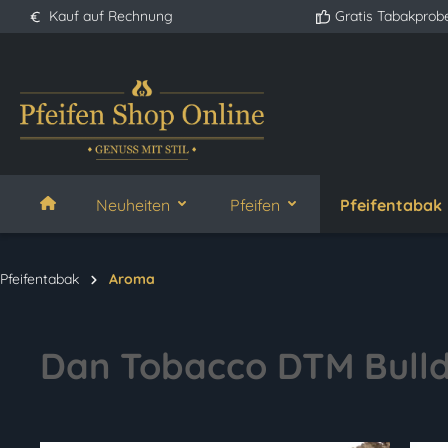
Kauf auf Rechnung
Gratis Tabakprob
springen
Zur Hauptnavigation springen
Neuheiten
Pfeifen
Pfeifentabak
Pfeifentabak
Aroma
Dan Tobacco DTM Bull