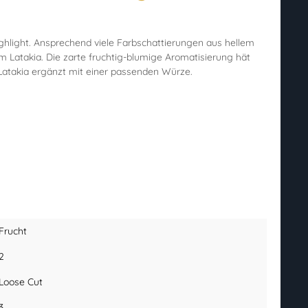
ighlight. Ansprechend viele Farbschattierungen aus hellem
m Latakia. Die zarte fruchtig-blumige Aromatisierung hät
Latakia ergänzt mit einer passenden Würze.
Frucht
2
Loose Cut
3