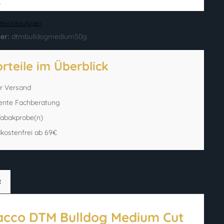
.
tel hinzufügen
er:
dtmbulldogmedium50g
orteile im Überblick
er Versand
ente Fachberatung
 Tabakprobe(n)
kostenfrei ab 69€
t
acco DTM Bulldog Medium Cut