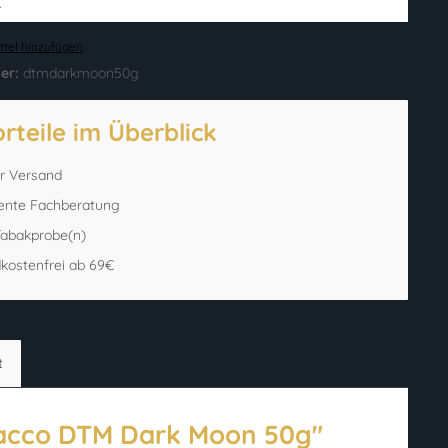
.
tel hinzufügen
er:
dtmdarkmoon50g
orteile im Überblick
er Versand
ente Fachberatung
 Tabakprobe(n)
kostenfrei ab 69€
t
acco DTM Dark Moon 50g"