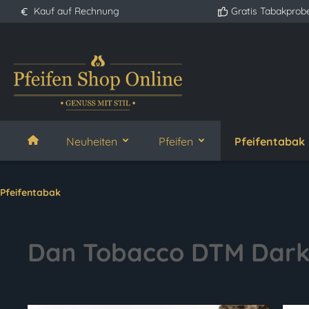
Kauf auf Rechnung
Gratis Tabakprob
springen
Zur Hauptnavigation springen
Neuheiten
Pfeifen
Pfeifentabak
Pfeifentabak
Dan Tobacco DTM Dark