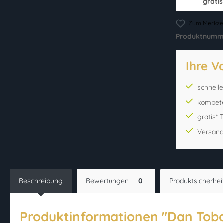
gratis
Zum Merkzet
Produktnumm
Ihre V
schnell
kompet
gratis*
Versand
Beschreibung
Bewertungen
0
Produktsicherhei
Produktinformationen "Dan Tob