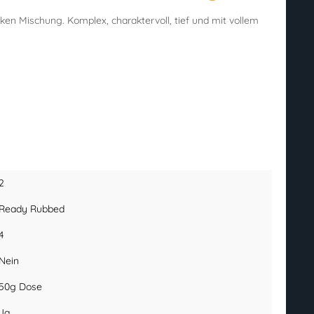
rken Mischung. Komplex, charaktervoll, tief und mit vollem
2
Ready Rubbed
4
Nein
50g Dose
Ja