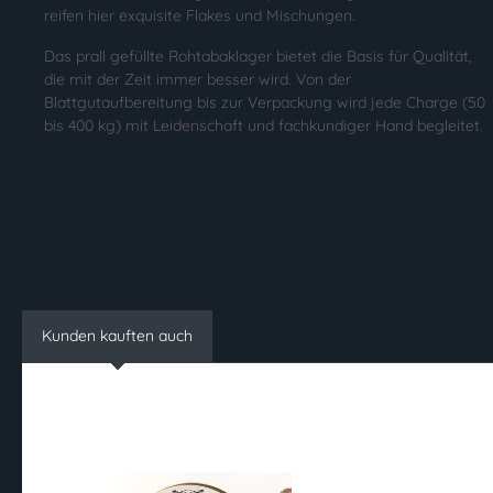
reifen hier exquisite Flakes und Mischungen.
Das prall gefüllte Rohtabaklager bietet die Basis für Qualität,
die mit der Zeit immer besser wird. Von der
Blattgutaufbereitung bis zur Verpackung wird jede Charge (50
bis 400 kg) mit Leidenschaft und fachkundiger Hand begleitet.
Kunden kauften auch