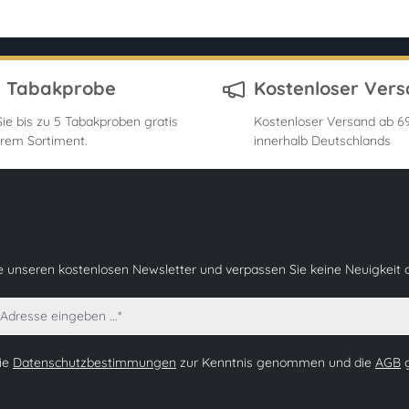
s Tabakprobe
Kostenloser Ver
ie bis zu 5 Tabakproben gratis
Kostenloser Versand ab 69
rem Sortiment.
innerhalb Deutschlands
e unseren kostenlosen Newsletter und verpassen Sie keine Neuigkeit 
die
Datenschutzbestimmungen
zur Kenntnis genommen und die
AGB
g