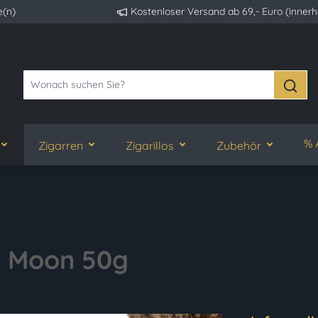
e(n)
Kostenloser Versand ab 69,- Euro (inner
% 
Zigarren
Zigarillos
Zubehör
 Moon 50g