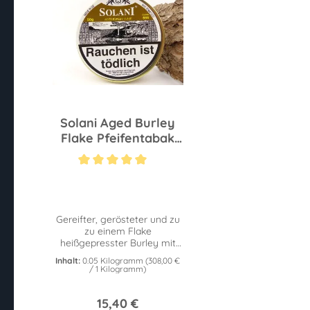
Solani Aged Burley
Flake Pfeifentabak
50g
Durchschnittliche Bewertung von 5 von 5 Sternen
Gereifter, gerösteter und zu
zu einem Flake
heißgepresster Burley mit
einem Hauch
Inhalt:
0.05 Kilogramm
(308,00 €
Schokoladenaroma. 50g
/ 1 Kilogramm)
Dose.
15,40 €