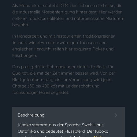
Als Manufaktur schließt DTM Dan Tobacco die Lücke, die
die industrielle Massenfertigung hinterlässt: Hier werden
seltene Tabakspezialitäten und naturbelassene Mixturen
bewahrt.
In Handarbeit und mit restaurierter, traditionsreicher
Technik, wie etwa altehrwürdigen Tabakpressen
englischer Herkunft, reifen hier exquisite Flakes und
Mischungen.
Das prall gefüllte Rohtabaklager bietet die Basis für
Qualität, die mit der Zeit immer besser wird. Von der
Blattgutaufbereitung bis zur Verpackung wird jede
Charge (50 bis 400 kg) mit Leidenschaft und
fachkundiger Hand begleitet.
Beschreibung
Kiboko stammt aus der Sprache Swahili aus
Ostafrika und bedeutet Flusspferd. Der Kiboko