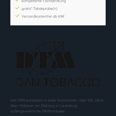
kompetente Fachberatung
gratis* Tabakprobe(n)
Versandkostenfrei ab 69€
Seit 1990 entstehen in einer historischen, über 100 Jahre
alten Mälzerei am Elbhang in Lauenburg
außergewöhnliche Pfeifentabake.