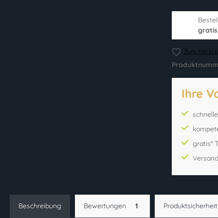
Bestel
gratis
Zum Merkzet
Produktnumm
Ihre V
schnell
kompet
gratis*
Versand
Beschreibung
Bewertungen
1
Produktsicherheit