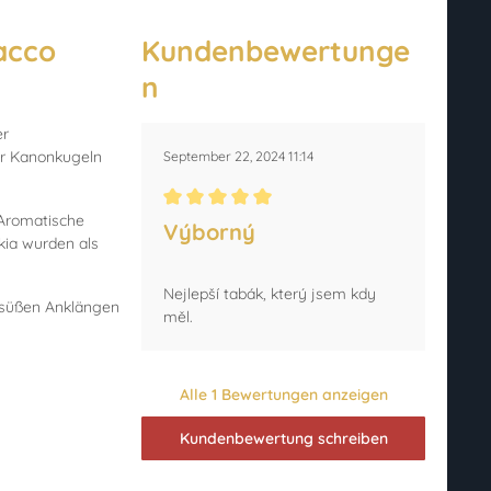
acco
Kundenbewertunge
n
er
gar Kanonkugeln
September 22, 2024 11:14
Durchschnittliche Bewertung von 5 von 5 Ster
 Aromatische
Výborný
kia wurden als
Nejlepší tabák, který jsem kdy
t süßen Anklängen
měl.
Alle 1 Bewertungen anzeigen
Kundenbewertung schreiben