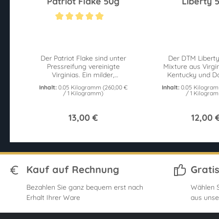
Patriot Flake 50g
Liberty 
Durchschnittliche Bewertung von 5 von 5 Sternen
Der Patriot Flake sind unter
Der DTM Liberty 
Pressreifung vereinigte
Mixture aus Virgi
Virginias. Ein milder,
Kentucky und Da
süßlicher Tabak mit würziger
Virgina mit ein
Inhalt:
0.05 Kilogramm
(260,00 €
Inhalt:
0.05 Kilogra
Note. 50g Dose.
Latakia. 
/ 1 Kilogramm)
/ 1 Kilogra
13,00 €
12,00 
Kauf auf Rechnung
Grati
Bezahlen Sie ganz bequem erst nach
Wählen S
Erhalt Ihrer Ware
aus unse