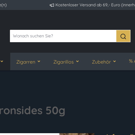
e(n)
Kostenloser Versand ab 69,- Euro (inner
% 
Zigarren
Zigarillos
Zubehör
ronsides 50g