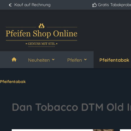
Kauf auf Rechnung
Gratis Tabakprob
springen
Zur Hauptnavigation springen
Neuheiten
Pfeifen
Pfeifentabak
Pfeifentabak
Dan Tobacco DTM Old I