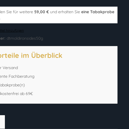
len Sie für weitere
59,00 €
und erhalten Sie
eine Tabakprobe
.
tel hinzufügen
er:
dtmoldironsides50g
orteile im Überblick
er Versand
ente Fachberatung
 Tabakprobe(n)
kostenfrei ab 69€