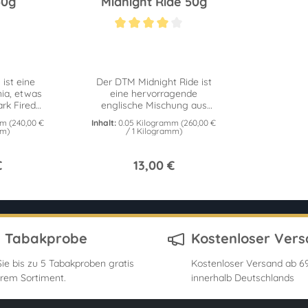
50g
Midnight Ride 50g
Durchschnittliche Bewertung von 4 von 5 Sternen
ist eine
Der DTM Midnight Ride ist
nia, etwas
eine hervorragende
rk Fired
englische Mischung aus
er Prise
Virginia, Orient, Latakia und
mm
(240,00 €
Inhalt:
0.05 Kilogramm
(260,00 €
50g Dose.
einer Prise Perique. 50g
mm)
/ 1 Kilogramm)
Dose.
€
13,00 €
s Tabakprobe
Kostenloser Ver
ie bis zu 5 Tabakproben gratis
Kostenloser Versand ab 69
rem Sortiment.
innerhalb Deutschlands