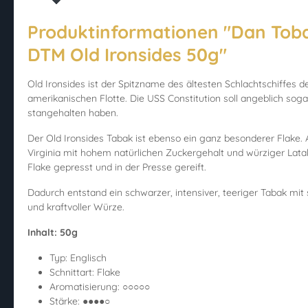
Produktinformationen "Dan Tob
DTM Old Ironsides 50g"
Old Ironsides ist der Spitzname des ältesten Schlachtschiffes d
amerikanischen Flotte. Die USS Constitution soll angeblich so
stangehalten haben.
Der Old Ironsides Tabak ist ebenso ein ganz besonderer Flake.
Virginia mit hohem natürlichen Zuckergehalt und würziger Lata
Flake gepresst und in der Presse gereift.
Dadurch entstand ein schwarzer, intensiver, teeriger Tabak mi
und kraftvoller Würze.
Inhalt: 50g
Typ: Englisch
Schnittart: Flake
Aromatisierung: ○○○○○
Stärke: ●●●●○