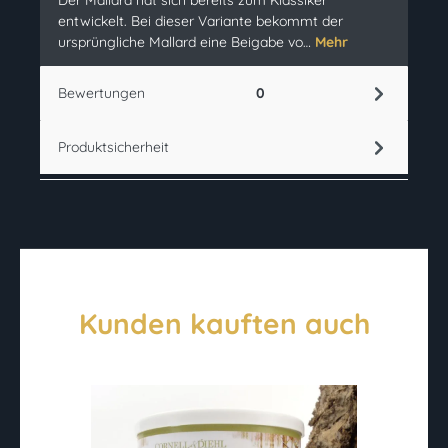
Der Mallard hat sich bereits zum Klassiker
entwickelt. Bei dieser Variante bekommt der
ursprüngliche Mallard eine Beigabe vo…
Mehr
Bewertungen
0
Produktsicherheit
Kunden kauften auch