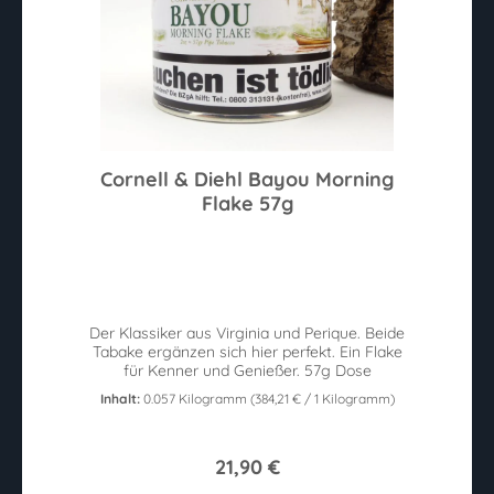
Cornell & Diehl Bayou Morning
Flake 57g
Der Klassiker aus Virginia und Perique. Beide
Tabake ergänzen sich hier perfekt. Ein Flake
für Kenner und Genießer. 57g Dose
Inhalt:
0.057 Kilogramm
(384,21 € / 1 Kilogramm)
21,90 €