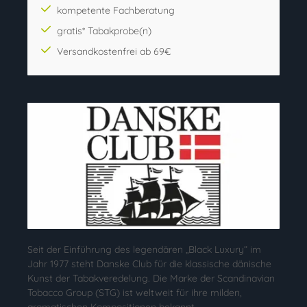
kompetente Fachberatung
gratis* Tabakprobe(n)
Versandkostenfrei ab 69€
Seit der Einführung des legendären „Black Luxury“ im
Jahr 1977 steht Danske Club für die klassische dänische
Kunst der Tabakveredelung. Die Marke der Scandinavian
Tobacco Group (STG) ist weltweit für ihre milden,
aromatischen Kompositionen bekannt.