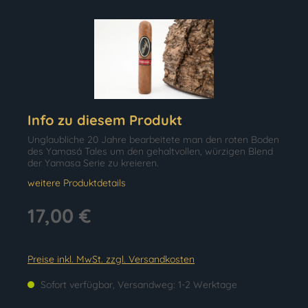
Info zu diesem Produkt
Unglaubliche 20 Jahre bearbeitete man den roten Boden
des Yamasá Tales um den gehaltvollen, würzigen Blend
der Yamasa Serie zu kreieren.
weitere Produktdetails
17,00 €
Preise inkl. MwSt. zzgl. Versandkosten
Sofort verfügbar, Versandweg: 1-2 Werktage