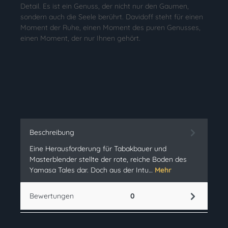
Detail. Es ist ein Genuss, der nicht nur den Gaumen,
sondern auch die Seele berührt. Davidoff steht für einen
Moment der Ruhe, einen Moment des puren Genusses,
einen Moment, der nur Ihnen gehört.
Beschreibung
Eine Herausforderung für Tabakbauer und
Masterblender stellte der rote, reiche Boden des
Yamasa Tales dar. Doch aus der Intu…
Mehr
Bewertungen
0