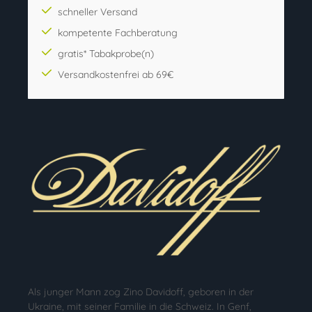
schneller Versand
kompetente Fachberatung
gratis* Tabakprobe(n)
Versandkostenfrei ab 69€
Als junger Mann zog Zino Davidoff, geboren in der
Ukraine, mit seiner Familie in die Schweiz. In Genf,