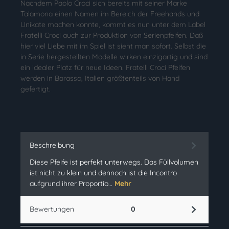
Nachdem Paolo Croci sich bereits mit seiner Marke
Talamona einen Namen im Bereich der Freehands und
Unikate machen konnte, kommt es nun unter dem Label
Fratelli Croci auch zur Produktion von Serienpfeifen. Daß
hier viel Liebe mit im Spiel ist sieht man sofort. Selbst die
in Serie hergestellten Modelle wirken einzigartig und sind
ein idealer Platz für neue Ideen. Fratelli Croci Pfeifen
werden in Barasso, Italien größtenteils von Hand
gefertigt.
Beschreibung
Diese Pfeife ist perfekt unterwegs. Das Füllvolumen
ist nicht zu klein und dennoch ist die Incontro
aufgrund ihrer Proportio…
Mehr
Bewertungen
0