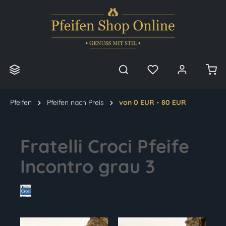
alt springen
Pfeifen
Pfeifen nach Preis
von 0 EUR - 80 EUR
Fratelli Croci Pfeife
Incontro grau 3