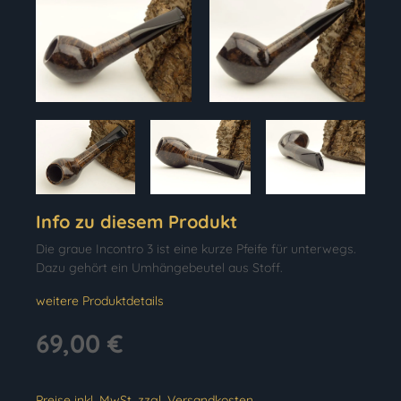
Info zu diesem Produkt
Die graue Incontro 3 ist eine kurze Pfeife für unterwegs.
Dazu gehört ein Umhängebeutel aus Stoff.
weitere Produktdetails
69,00 €
Preise inkl. MwSt. zzgl. Versandkosten