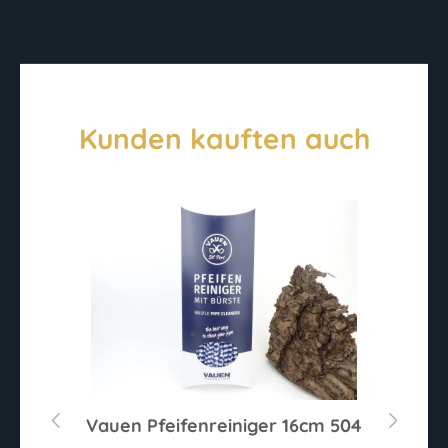
Kunden kauften auch
hl
Vauen Pfeifenreiniger 16cm 504
R