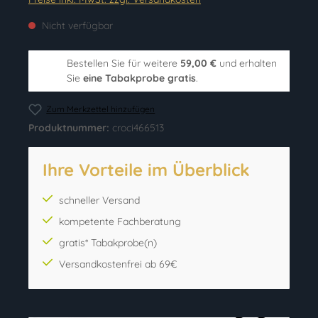
Nicht verfügbar
Bestellen Sie für weitere
59,00 €
und erhalten
Sie
eine Tabakprobe gratis
.
Zum Merkzettel hinzufügen
Produktnummer:
croci466513
Ihre Vorteile im Überblick
schneller Versand
kompetente Fachberatung
gratis* Tabakprobe(n)
Versandkostenfrei ab 69€