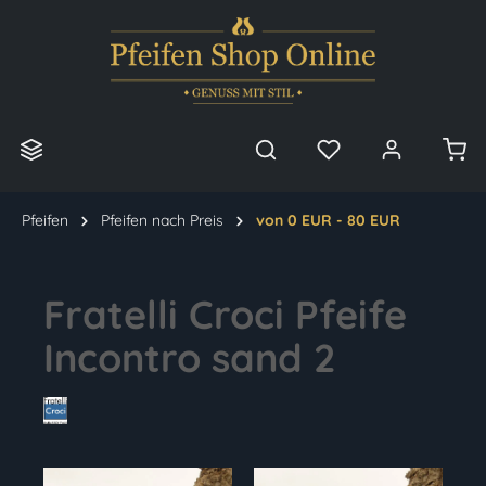
alt springen
Pfeifen
Pfeifen nach Preis
von 0 EUR - 80 EUR
Fratelli Croci Pfeife
Incontro sand 2