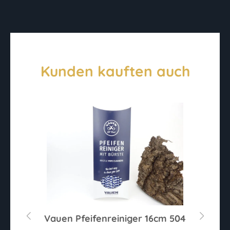
Kunden kauften auch
hl
Vauen Pfeifenreiniger 16cm 504
R