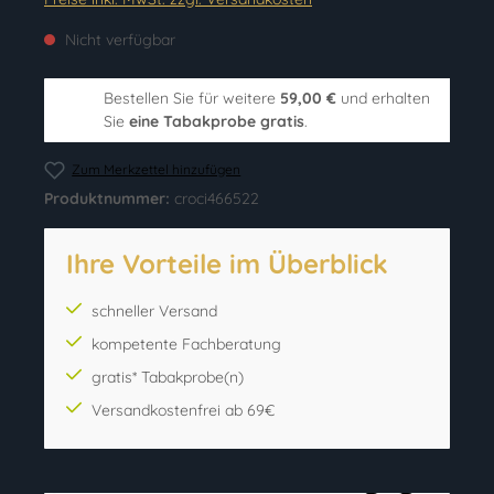
Nicht verfügbar
Bestellen Sie für weitere
59,00 €
und erhalten
Sie
eine Tabakprobe gratis
.
Zum Merkzettel hinzufügen
Produktnummer:
croci466522
Ihre Vorteile im Überblick
schneller Versand
kompetente Fachberatung
gratis* Tabakprobe(n)
Versandkostenfrei ab 69€