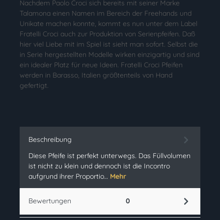
Nachdem Paolo Croci sich bereits mit seiner Marke
Talamona einen Namen im Bereich der Freehands und
Unikate machen konnte, kommt es nun unter dem Label
Fratelli Croci auch zur Produktion von Serienpfeifen. Daß
hier viel Liebe mit im Spiel ist sieht man sofort. Selbst die
in Serie hergestellten Modelle wirken einzigartig und sind
ein idealer Platz für neue Ideen. Fratelli Croci Pfeifen
werden in Barasso, Italien größtenteils von Hand
gefertigt.
Beschreibung
Diese Pfeife ist perfekt unterwegs. Das Füllvolumen
ist nicht zu klein und dennoch ist die Incontro
aufgrund ihrer Proportio…
Mehr
Bewertungen
0