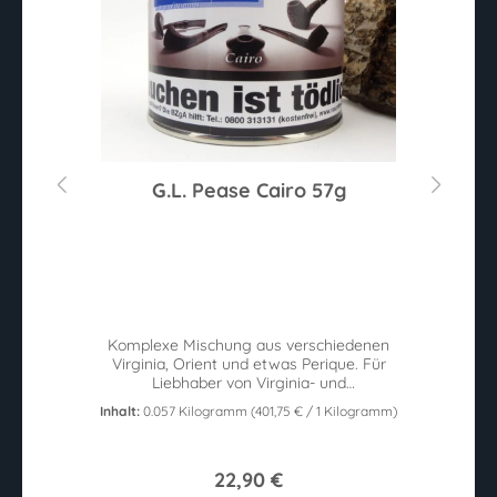
G.L. Pease Cairo 57g
e
Komplexe Mischung aus verschiedenen
em
Virginia, Orient und etwas Perique. Für
g
Liebhaber von Virginia- und
Orientmischungen gleichermaßen. 57g Dose
Inhalt:
0.057 Kilogramm
(401,75 € / 1 Kilogramm)
22,90 €