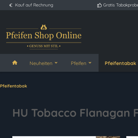
Kauf auf Rechnung
Gratis Tabakprob
springen
Zur Hauptnavigation springen
Neuheiten
Pfeifen
Pfeifentabak
Pfeifentabak
HU Tobacco Flanagan F