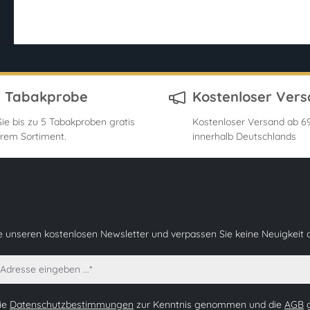
s Tabakprobe
Kostenloser Ver
ie bis zu 5 Tabakproben gratis
Kostenloser Versand ab 69
rem Sortiment.
innerhalb Deutschlands
e unseren kostenlosen Newsletter und verpassen Sie keine Neuigkeit 
die
Datenschutzbestimmungen
zur Kenntnis genommen und die
AGB
g