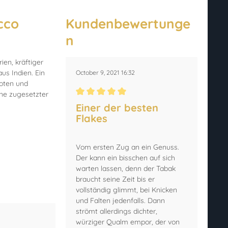
cco
Kundenbewertunge
n
ien, kräftiger
us Indien. Ein
October 9, 2021 16:32
Noten und
hne zugesetzter
Durchschnittliche Bewertung von 5 von 5 Ster
Einer der besten
Flakes
Vom ersten Zug an ein Genuss.
Der kann ein bisschen auf sich
warten lassen, denn der Tabak
braucht seine Zeit bis er
vollständig glimmt, bei Knicken
und Falten jedenfalls. Dann
strömt allerdings dichter,
würziger Qualm empor, der von