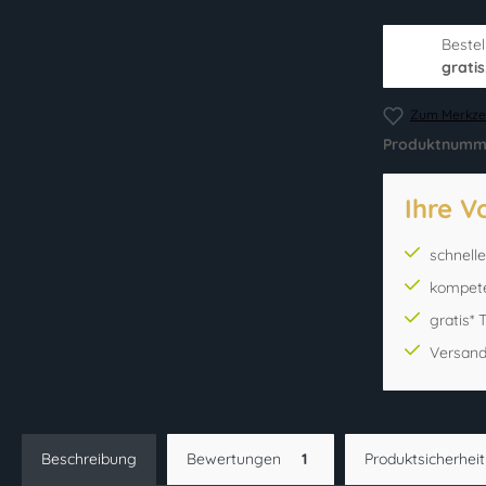
Bestel
gratis
Zum Merkzet
Produktnumm
Ihre V
schnell
kompet
gratis*
Versand
Beschreibung
Bewertungen
1
Produktsicherheit