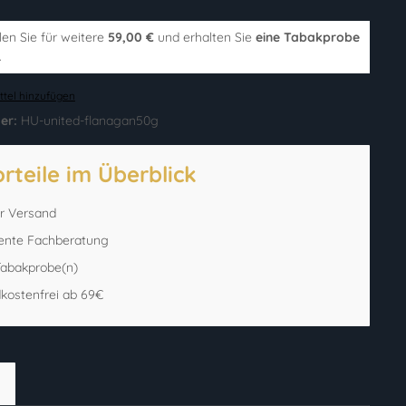
len Sie für weitere
59,00 €
und erhalten Sie
eine Tabakprobe
.
tel hinzufügen
er:
HU-united-flanagan50g
orteile im Überblick
er Versand
ente Fachberatung
 Tabakprobe(n)
kostenfrei ab 69€