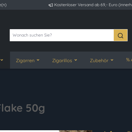
e(n)
Kostenloser Versand ab 69,- Euro (inner
% 
Zigarren
Zigarillos
Zubehör
lake 50g