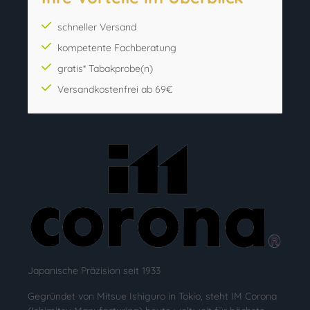
schneller Versand
kompetente Fachberatung
gratis* Tabakprobe(n)
Versandkostenfrei ab 69€
Japanische Präzision seit 1933
Gegründet von Mitsue Ishiguro in Tokio, steht IM Corona