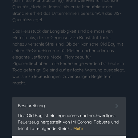
(Ishimitsu Manufacturing) heute weltweit für höchste
Qualität „Made in Japan“. Als erste Manufaktur der
Branche erhielt das Unternehmen bereits 1954 das JIS-
Qualitätssiegel.
Das Herzstück der Langlebigkeit sind die massiven
Metalltanks, die im Gegensatz zu Kunststofftanks
nahezu verschleißfrei sind. Ob der ikonische Old Boy mit
seiner 45-Grad-Flamme für Pfeifenraucher oder das
elegante Jetflame-Modell Flambeau für
Zigarrenliebhaber – alle Feuerzeuge werden bis heute in
Tokio gefertigt. Sie sind auf einfache Wartung ausgelegt,
was sie zu lebenslangen, zuverlässigen Begleitern
macht.
Beschreibung
Das Old Boy ist ein legendäres und hochwertiges
Feuerzeug hergestellt von IM Corona. Robuste und
leicht zu reinigende Steinz…
Mehr