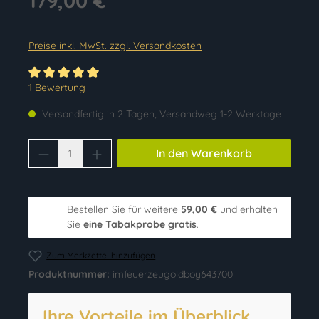
179,00 €
Preise inkl. MwSt. zzgl. Versandkosten
Durchschnittliche Bewertung von 5 von 5 Sternen
1 Bewertung
Versandfertig in 2 Tagen, Versandweg 1-2 Werktage
Produkt Anzahl: Gib den gewünschten Wer
In den Warenkorb
Bestellen Sie für weitere
59,00 €
und erhalten
Sie
eine Tabakprobe gratis
.
Zum Merkzettel hinzufügen
Produktnummer:
imfeuerzeugoldboy643700
Ihre Vorteile im Überblick