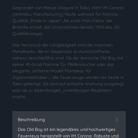
Gegründet von Mitsue Ishiguro in Tokio, steht IM Corona
(Ishimitsu Manufacturing) heute weltweit für höchste
Qualität „Made in Japan“. Als erste Manufaktur der
Branche erhielt das Unternehmen bereits 1954 das JIS-
Qualitätssiegel.
Das Herzstück der Langlebigkeit sind die massiven
Metalltanks, die im Gegensatz zu Kunststofftanks
nahezu verschleißfrei sind. Ob der ikonische Old Boy mit
seiner 45-Grad-Flamme für Pfeifenraucher oder das
elegante Jetflame-Modell Flambeau für
Zigarrenliebhaber – alle Feuerzeuge werden bis heute in
Tokio gefertigt. Sie sind auf einfache Wartung ausgelegt,
was sie zu lebenslangen, zuverlässigen Begleitern
macht.
Beschreibung
Das Old Boy ist ein legendäres und hochwertiges
Feuerzeug hergestellt von IM Corona. Robuste und