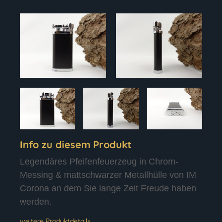
Info zu diesem Produkt
Legendäres Pfeifenfeuerzeug in Chrom-
Messing & mattschwarzer Metallhülle von IM
Corona an dem Sie lange Zeit Freude haben
werden.
weitere Produktdetails