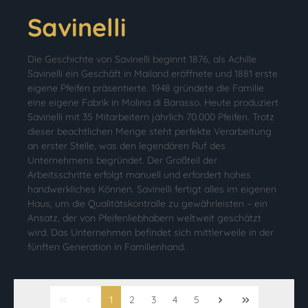
Savinelli
Die Geschichte von Savinelli beginnt 1876, als Achille
Savinelli ein Geschäft in Mailand eröffnete und 1881 erste
eigene Pfeifen präsentierte. 1948 gründete die Familie
eine eigene Fabrik in Molina di Barasso. Heute produziert
Savinelli mit 35 Mitarbeitern jährlich 70.000 Pfeifen. Trotz
dieser beachtlichen Menge steht perfekte Verarbeitung
an erster Stelle, was den legendären Ruf des
Unternehmens begründet. Der Großteil der
Arbeitsschritte erfolgt manuell und erfordert hohes
handwerkliches Können. Savinelli fertigt alles im eigenen
Haus, um die Qualitätskontrolle zu gewährleisten – ein
Ansatz, der von Pfeifenliebhabern weltweit geschätzt
wird. Das Unternehmen befindet sich mittlerweile in der
fünften Generation in Familienhand.
1
2
3
4
5