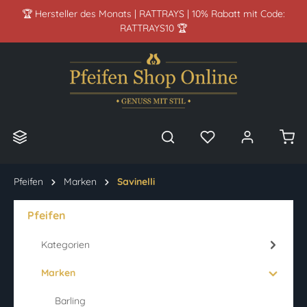
🏆 Hersteller des Monats | RATTRAYS | 10% Rabatt mit Code:
alt springen
RATTRAYS10 🏆
Pfeifen
Marken
Savinelli
Pfeifen
Kategorien
Marken
Barling