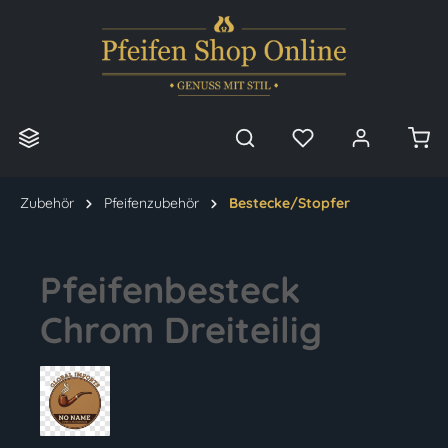
alt springen
Zubehör
Pfeifenzubehör
Bestecke/Stopfer
Pfeifenbesteck
Chrom Dreiteilig