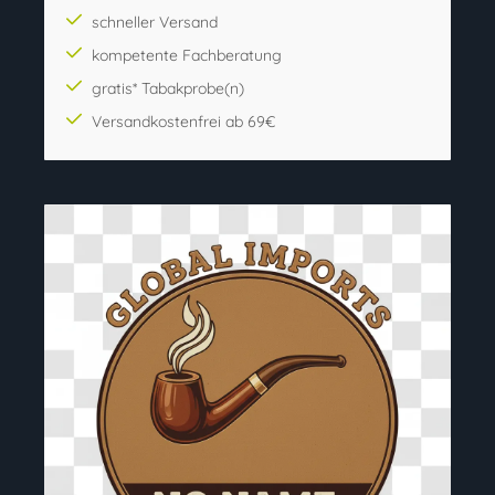
schneller Versand
kompetente Fachberatung
gratis* Tabakprobe(n)
Versandkostenfrei ab 69€