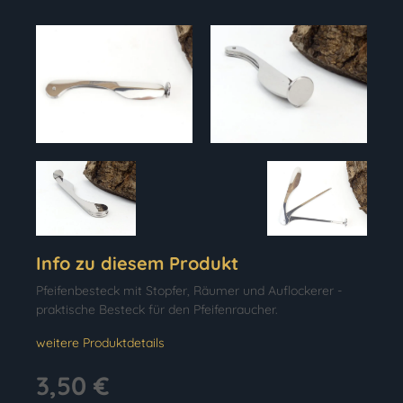
Info zu diesem Produkt
Pfeifenbesteck mit Stopfer, Räumer und Auflockerer -
praktische Besteck für den Pfeifenraucher.
weitere Produktdetails
3,50 €