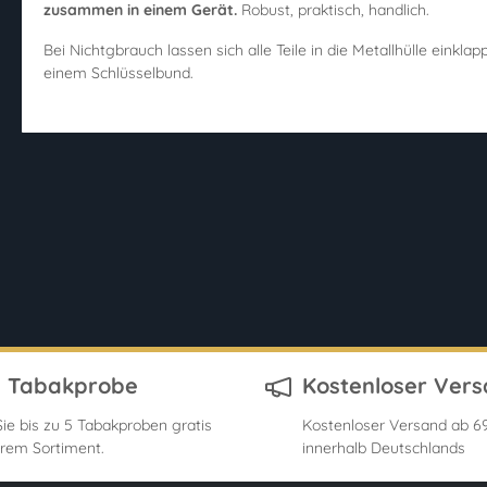
zusammen in einem Gerät.
Robust, praktisch, handlich.
Bei Nichtgbrauch lassen sich alle Teile in die Metallhülle einkl
einem Schlüsselbund.
s Tabakprobe
Kostenloser Ver
ie bis zu 5 Tabakproben gratis
Kostenloser Versand ab 69
rem Sortiment.
innerhalb Deutschlands