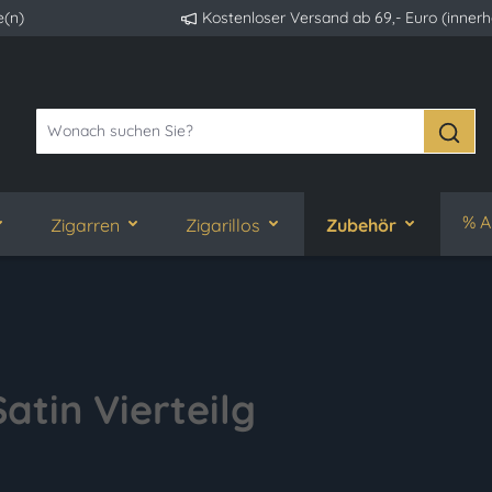
e(n)
Kostenloser Versand ab 69,- Euro (inner
% A
Zigarren
Zigarillos
Zubehör
atin Vierteilg