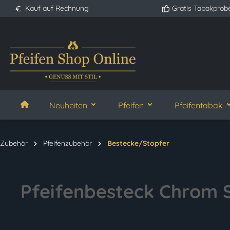
Kauf auf Rechnung
Gratis Tabakprob
springen
Zur Hauptnavigation springen
Neuheiten
Pfeifen
Pfeifentabak
Zubehör
Pfeifenzubehör
Bestecke/Stopfer
Pfeifenbesteck Chrom S