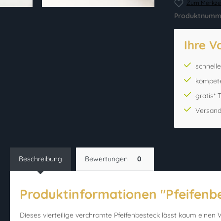
Zum Merkzet
Produktnumm
Ihre V
schnell
kompet
gratis*
Versand
Beschreibung
Bewertungen
0
Produktinformationen "Pfeifenbe
Dieses vierteilige verchromte Pfeifenbesteck lässt kaum einen