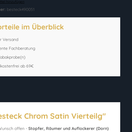
tel hinzufügen
er:
besteck490051
orteile im Überblick
er Versand
ente Fachberatung
 Tabakprobe(n)
kostenfrei ab 69€
steck Chrom Satin Vierteilg"
 Wunsch offen -
Stopfer, Räumer und Auflockerer (Dorn)