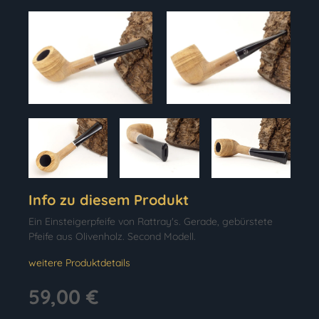
Info zu diesem Produkt
Ein Einsteigerpfeife von Rattray's. Gerade, gebürstete
Pfeife aus Olivenholz. Second Modell.
weitere Produktdetails
59,00 €