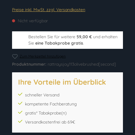
Preise inkl. MwSt. zzgl. Versandkosten
Nicht verfügbar
Bestellen Sie für weitere
59,00 €
und erhalten
Sie
eine Tabakprobe gratis
.
Zum Merkzettel hinzufügen
Produktnummer:
rattraysjoy113olivebrushed[second]
Ihre Vorteile im Überblick
schneller Versand
kompetente Fachberatung
gratis* Tabakprobe(n)
Versandkostenfrei ab 69€