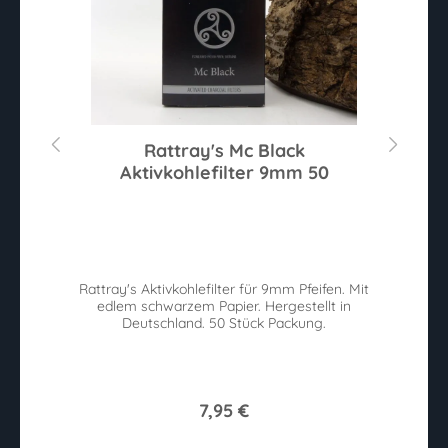
80
Rattray's Mc Black
W
Aktivkohlefilter 9mm 50
Sternen
Du
ie
Rattray's Aktivkohlefilter für 9mm Pfeifen. Mit
W
edlem schwarzem Papier. Hergestellt in
n.
Deutschland. 50 Stück Packung.
w
7,95 €